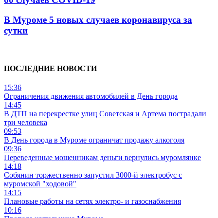
В Муроме 5 новых случаев коронавируса за
сутки
ПОСЛЕДНИЕ НОВОСТИ
15:36
Ограничения движения автомобилей в День города
14:45
В ДТП на перекрестке улиц Советская и Артема пострадали
три человека
09:53
В День города в Муроме ограничат продажу алкоголя
09:36
Переведенные мошенникам деньги вернулись муромлянке
14:18
Собянин торжественно запустил 3000-й электробус с
муромской "ходовой"
14:15
Плановые работы на сетях электро- и газоснабжения
10:16