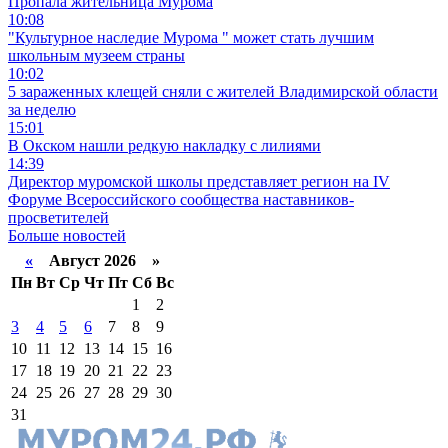
Пропала жительница Мурома
10:08
"Культурное наследие Мурома " может стать лучшим
школьным музеем страны
10:02
5 зараженных клещей сняли с жителей Владимирской области
за неделю
15:01
В Окском нашли редкую накладку с лилиями
14:39
Директор муромской школы представляет регион на IV
Форуме Всероссийского сообщества наставников-
просветителей
Больше новостей
«
Август 2026 »
Пн
Вт
Ср
Чт
Пт
Сб
Вс
1
2
3
4
5
6
7
8
9
10
11
12
13
14
15
16
17
18
19
20
21
22
23
24
25
26
27
28
29
30
31