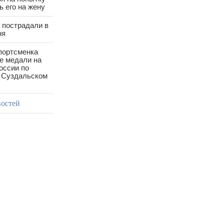
 его на жену
 пострадали в
ня
портсменка
е медали на
оссии по
в Суздальском
востей