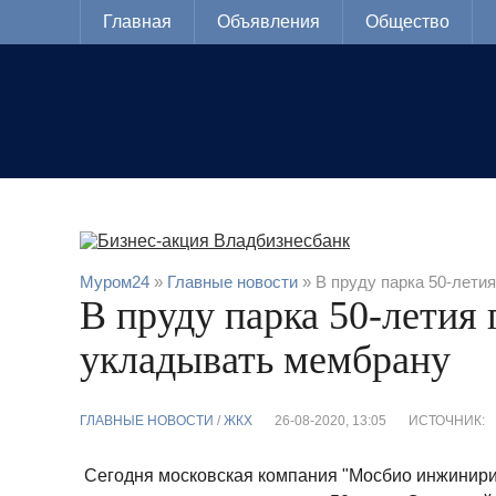
Главная
Объявления
Общество
Муром24
»
Главные новости
» В пруду парка 50-лети
В пруду парка 50-летия 
укладывать мембрану
ГЛАВНЫЕ НОВОСТИ
/
ЖКХ
26-08-2020, 13:05
ИСТОЧНИК:
Сегодня московская компания "Мосбио инжинирин