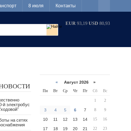
анспорт
8 июля
Контакты
EUR
93,19
USD
80,93
«
Август 2026 »
 НОВОСТИ
Пн
Вт
Ср
Чт
Пт
Сб
Вс
жественно
1
2
0-й электробус
"ходовой"
3
4
5
6
7
8
9
10
11
12
13
14
15
16
боты на сетях
азоснабжения
17
18
19
20
21
22
23