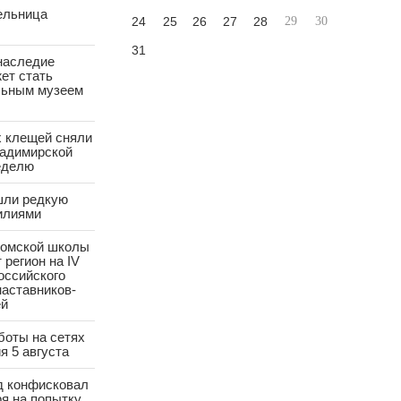
ельница
24
25
26
27
28
29
30
31
наследие
ет стать
ьным музеем
х клещей сняли
ладимирской
еделю
шли редкую
илиями
ромской школы
 регион на IV
оссийского
аставников-
ей
боты на сетях
я 5 августа
д конфисковал
ря на попытку