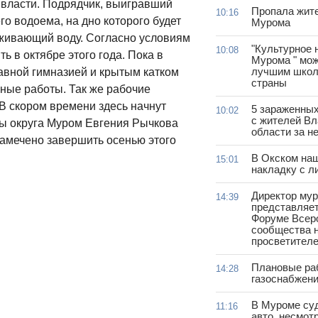
й власти. Подрядчик, выигравший
Пропала жит
10:16
о водоема, на дно которого будет
Мурома
живающий воду. Согласно условиям
"Культурное 
10:08
ь в октябре этого года. Пока в
Мурома " мож
лучшим школ
авной гимназией и крытым катком
страны
яные работы. Так же рабочие
В скором времени здесь начнут
5 зараженны
10:02
с жителей В
вы округа Муром Евгения Рычкова
области за н
амечено завершить осенью этого
В Окском на
15:01
накладку с л
Директор му
14:39
представляет
Форуме Всер
сообщества н
просветител
Плановые ра
14:28
газоснабжени
В Муроме су
11:16
авто, несмот