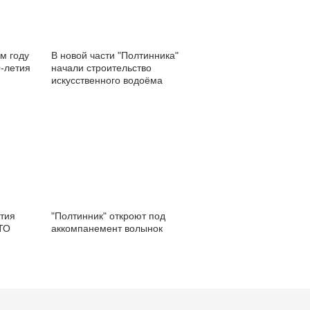
ом году
В новой части "Полтинника"
0-летия
начали строительство
искусственного водоёма
етия
"Полтинник" откроют под
ТО
аккомпанемент волынок