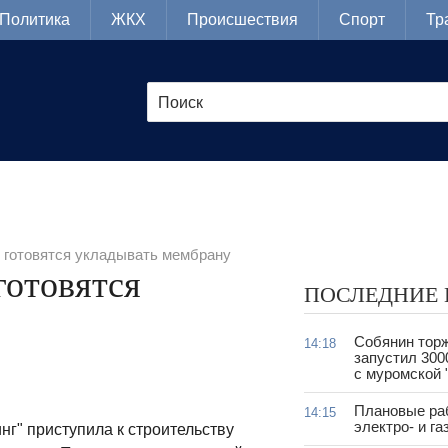
Политика
ЖКХ
Происшествия
Спорт
Тр
я готовятся укладывать мембрану
готовятся
ПОСЛЕДНИЕ
Собянин тор
14:18
запустил 300
с муромской 
Плановые ра
14:15
электро- и г
г" приступила к строительству