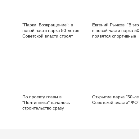
"Парки. Возвращение": в
Евгений Рычков: "В эт
новой части парка 50-летия
в новой части парка 5
Советской власти строят
появятся спортивные
хоккейную коробку
объекты"
По проекту главы в
Открытие парка "50-л
"Полтиннике" началось
Советской власти" ФО
строительство сразу
нескольких спортивных
площадок