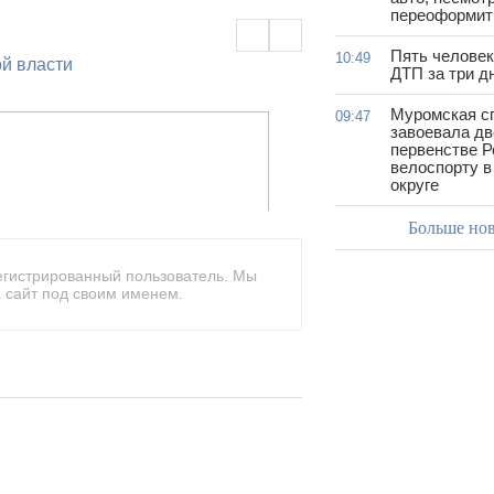
переоформить
Пять человек
10:49
ой власти
ДТП за три д
Муромская с
09:47
завоевала дв
первенстве Р
велоспорту 
округе
Больше но
егистрированный пользователь. Мы
 сайт под своим именем.