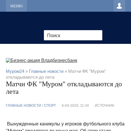
МЕНЮ
Муром24
»
Главные новости
» Матчи ФК "Муром"
откладываются до лета
Матчи ФК "Муром" откладываются до
лета
ГЛАВНЫЕ НОВОСТИ
/
CПОРТ
6-04-2020, 11:34
ИСТОЧНИК:
Вынужденные каникулы у игроков футбольного клуба
"Муром" продлятся до конца мая. Об этом стало