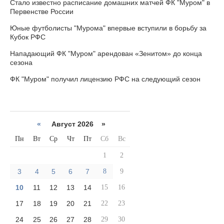
Стало известно расписание домашних матчей ФК "Муром" в
Первенстве России
Юные футболисты "Мурома" впервые вступили в борьбу за
Кубок РФС
Нападающий ФК "Муром" арендован «Зенитом» до конца
сезона
ФК "Муром" получил лицензию РФС на следующий сезон
«
Август 2026 »
Пн
Вт
Ср
Чт
Пт
Сб
Вс
1
2
3
4
5
6
7
8
9
10
11
12
13
14
15
16
17
18
19
20
21
22
23
24
25
26
27
28
29
30