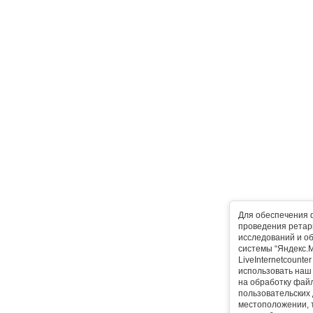
Для обеспечения 
проведения ретарг
исследований и о
системы “Яндекс.М
LiveInternetcounte
использовать наш 
на обработку фай
пользовательских 
местоположении, т