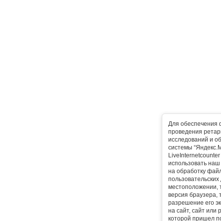
Для обеспечения 
проведения ретарг
исследований и о
системы “Яндекс.М
LiveInternetcounte
использовать наш 
на обработку фай
пользовательских 
местоположении, т
версия браузера, 
разрешение его эк
на сайт, сайт или
которой пришел п