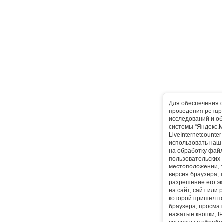
Для обеспечения 
проведения ретарг
исследований и о
системы “Яндекс.М
LiveInternetcounte
использовать наш 
на обработку фай
пользовательских 
местоположении, т
версия браузера, 
разрешение его эк
на сайт, сайт или
которой пришел п
браузера, просма
нажатые кнопки, I