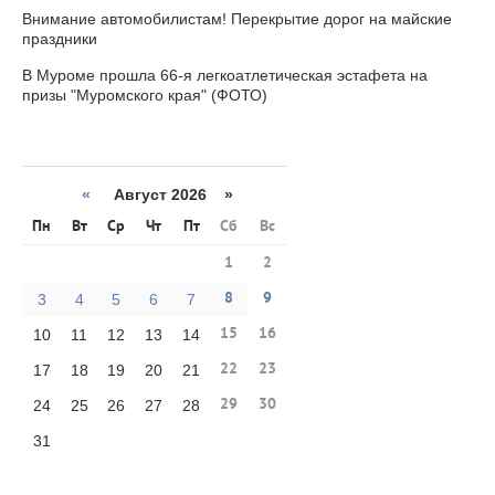
Внимание автомобилистам! Перекрытие дорог на майские
праздники
В Муроме прошла 66-я легкоатлетическая эстафета на
призы "Муромского края" (ФОТО)
«
Август 2026 »
Пн
Вт
Ср
Чт
Пт
Сб
Вс
1
2
8
9
3
4
5
6
7
15
16
10
11
12
13
14
22
23
17
18
19
20
21
29
30
24
25
26
27
28
31