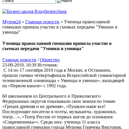
Муром24
»
Главные новости
» Ученица православной
гимназии приняла участие в съемках передачи "Умники и
умницы"
Ученица православной гимназии приняла участие в
съемках передачи "Умники и умницы"
Главные новости
/
Общество
23-09-2019, 10:39
Источник:
С 14 по 17 сентября 2019 года в Москве, в Останкино,
прошли съемки четвертьфинала Всероссийской гуманитарной
телевизионной олимпиады « Умницы и умники», выходящей
на «Первом канале» с 1992 года.
60 школьников из Центрального и Приволжского
Федеральных округов показывали свои знания по темам-
«Греция древняя и не древняя», «Пушкин-наше все!
Последующие писатели и поэты, музыканты, художники,
театр…», «Театр России от первых шагов до основания
«Современника»». Среди них- ученица 11 класса
православной гимназии города Мурома Горячева Виктория,