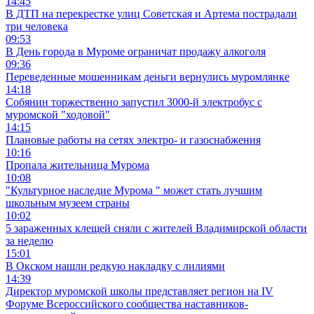
14:45
В ДТП на перекрестке улиц Советская и Артема пострадали
три человека
09:53
В День города в Муроме ограничат продажу алкоголя
09:36
Переведенные мошенникам деньги вернулись муромлянке
14:18
Собянин торжественно запустил 3000-й электробус с
муромской "ходовой"
14:15
Плановые работы на сетях электро- и газоснабжения
10:16
Пропала жительница Мурома
10:08
"Культурное наследие Мурома " может стать лучшим
школьным музеем страны
10:02
5 зараженных клещей сняли с жителей Владимирской области
за неделю
15:01
В Окском нашли редкую накладку с лилиями
14:39
Директор муромской школы представляет регион на IV
Форуме Всероссийского сообщества наставников-