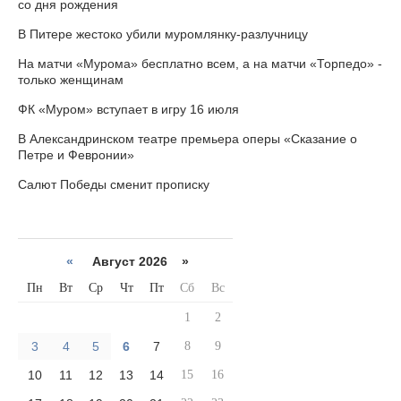
со дня рождения
В Питере жестоко убили муромлянку-разлучницу
На матчи «Мурома» бесплатно всем, а на матчи «Торпедо» -
только женщинам
ФК «Муром» вступает в игру 16 июля
В Александринском театре премьера оперы «Сказание о
Петре и Февронии»
Салют Победы сменит прописку
«
Август 2026 »
Пн
Вт
Ср
Чт
Пт
Сб
Вс
1
2
3
4
5
6
7
8
9
10
11
12
13
14
15
16