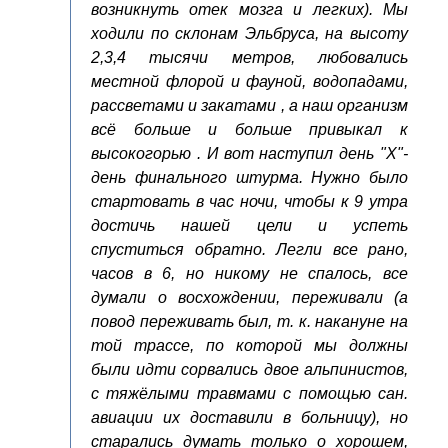
возникнуть отек мозга и легких). Мы
ходили по склонам Эльбруса, на высоту
2,3,4 тысячи метров, любовались
местной флорой и фауной, водопадами,
рассветами и закатами , а наш организм
всё больше и больше привыкал к
высокогорью . И вот наступил день "Х"-
день финального штурма. Нужно было
стартовать в час ночи, чтобы к 9 утра
достичь нашей цели и успеть
спуститься обратно. Легли все рано,
часов в 6, но никому не спалось, все
думали о восхождении, переживали (а
повод переживать был, т. к. накануне на
той трассе, по которой мы должны
были идти сорвались двое альпинистов,
с тяжёлыми травмами с помощью сан.
авиации их доставили в больницу), но
старались думать только о хорошем,