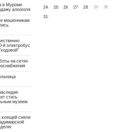
а в Муроме
24
25
26
27
28
29
30
одажу алкоголя
31
е мошенникам
лись
жественно
0-й электробус
"ходовой"
боты на сетях
азоснабжения
ельница
наследие
ет стать
ьным музеем
х клещей сняли
ладимирской
еделю