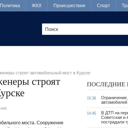
Политика
ЖКХ
Происшествия
Спорт
Тр
женеры строят автомобильный мост в Курске
енеры строят
ПОСЛЕДНИЕ
Курске
Ограничения
15:36
автомобилей 
НИК:
В ДТП на пер
14:45
Советская и 
пострадали т
мобильного моста. Сооружение