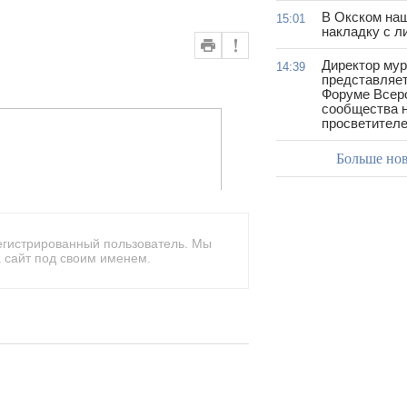
В Окском на
15:01
накладку с л
Директор му
14:39
представляет
Форуме Всер
сообщества н
просветител
Больше но
егистрированный пользователь. Мы
 сайт под своим именем.