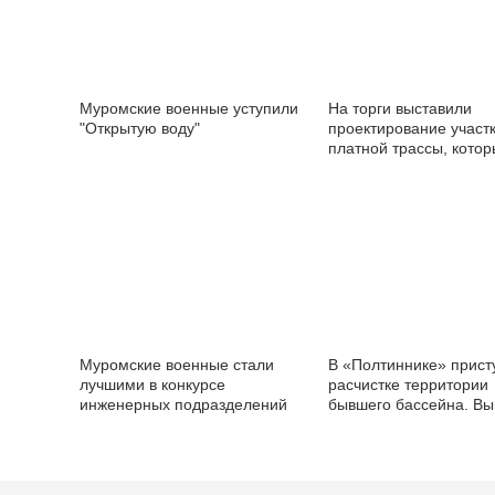
Муромские военные уступили
На торги выставили
"Открытую воду"
проектирование участ
платной трассы, кото
пройдёт через Муром
Муромские военные стали
В «Полтиннике» прист
лучшими в конкурсе
расчистке территории
инженерных подразделений
бывшего бассейна. Вы
тонн мусора