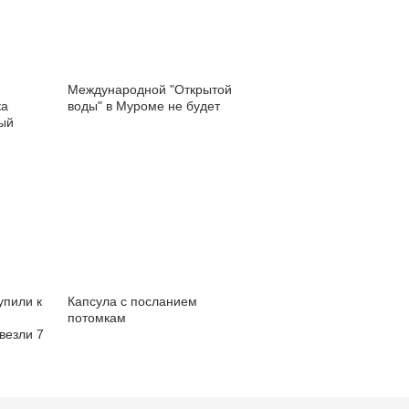
Международной "Открытой
ка
воды" в Муроме не будет
рый
упили к
Капсула с посланием
потомкам
везли 7