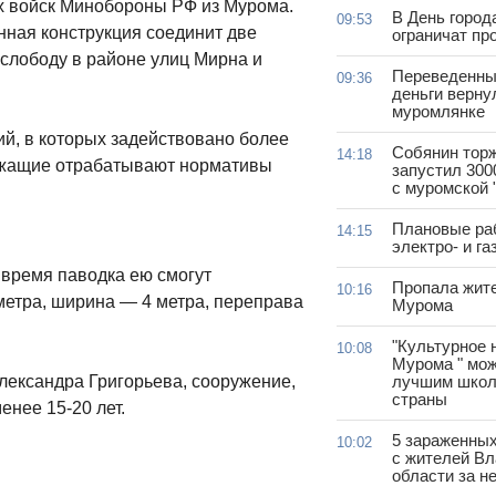
х войск Минобороны РФ из Мурома.
В День город
09:53
нная конструкция соединит две
ограничат пр
слободу в районе улиц Мирна и
Переведенны
09:36
деньги верну
муромлянке
ий, в которых задействовано более
Собянин тор
14:18
лужащие отрабатывают нормативы
запустил 300
с муромской 
Плановые ра
14:15
электро- и г
 время паводка ею смогут
Пропала жит
10:16
метра, ширина — 4 метра, переправа
Мурома
"Культурное 
10:08
Мурома " мож
лександра Григорьева, сооружение,
лучшим школ
страны
енее 15-20 лет.
5 зараженны
10:02
с жителей В
области за н