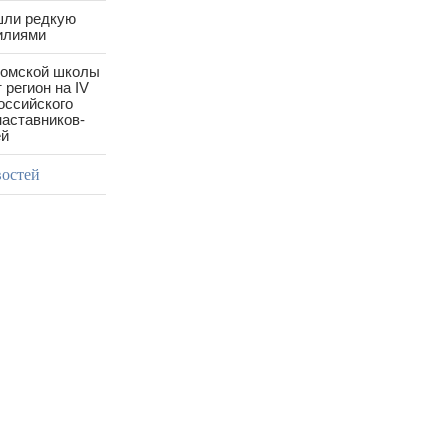
шли редкую
илиями
ромской школы
 регион на IV
оссийского
аставников-
ей
востей