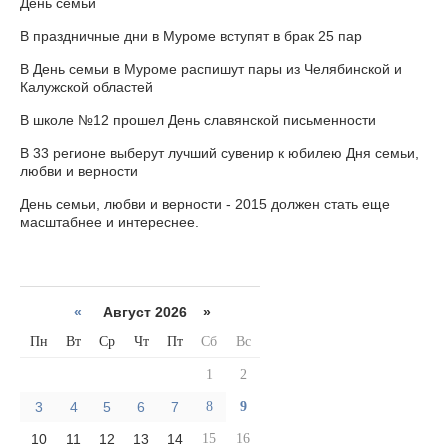
День семьи
В праздничные дни в Муроме вступят в брак 25 пар
В День семьи в Муроме распишут пары из Челябинской и
Калужской областей
В школе №12 прошел День славянской письменности
В 33 регионе выберут лучший сувенир к юбилею Дня семьи,
любви и верности
День семьи, любви и верности - 2015 должен стать еще
масштабнее и интереснее.
«
Август 2026 »
Пн
Вт
Ср
Чт
Пт
Сб
Вс
1
2
3
4
5
6
7
8
9
10
11
12
13
14
15
16