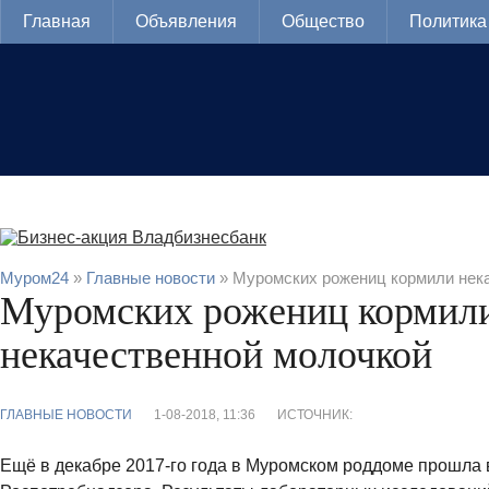
Главная
Объявления
Общество
Политика
Муром24
»
Главные новости
» Муромских рожениц кормили нек
Муромских рожениц кормил
некачественной молочкой
ГЛАВНЫЕ НОВОСТИ
1-08-2018, 11:36
ИСТОЧНИК:
Ещё в декабре 2017-го года в Муромском роддоме прошла