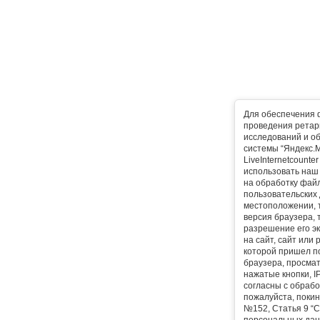
Для обеспечения 
проведения ретарг
исследований и о
системы “Яндекс.М
LiveInternetcounte
использовать наш 
на обработку фай
пользовательских 
местоположении, т
версия браузера, 
разрешение его эк
на сайт, сайт или
которой пришел п
браузера, просма
нажатые кнопки, I
согласны с обрабо
пожалуйста, покин
№152, Статья 9 “С