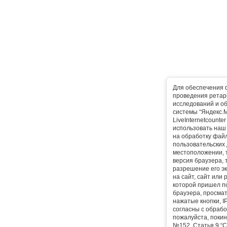
Для обеспечения 
проведения ретарг
исследований и о
системы “Яндекс.М
LiveInternetcounte
использовать наш 
на обработку фай
пользовательских 
местоположении, т
версия браузера, 
разрешение его эк
на сайт, сайт или
которой пришел п
браузера, просма
нажатые кнопки, I
согласны с обрабо
пожалуйста, покин
№152, Статья 9 “С