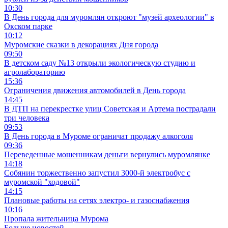
10:30
В День города для муромлян откроют "музей археологии" в
Окском парке
10:12
Муромские сказки в декорациях Дня города
09:50
В детском саду №13 открыли экологическую студию и
агролабораторию
15:36
Ограничения движения автомобилей в День города
14:45
В ДТП на перекрестке улиц Советская и Артема пострадали
три человека
09:53
В День города в Муроме ограничат продажу алкоголя
09:36
Переведенные мошенникам деньги вернулись муромлянке
14:18
Собянин торжественно запустил 3000-й электробус с
муромской "ходовой"
14:15
Плановые работы на сетях электро- и газоснабжения
10:16
Пропала жительница Мурома
Больше новостей