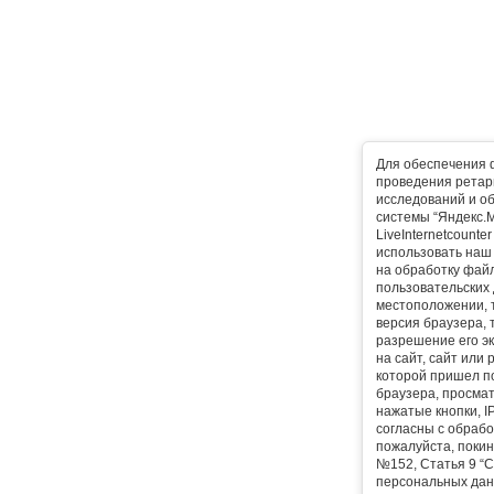
Для обеспечения 
проведения ретарг
исследований и о
системы “Яндекс.М
LiveInternetcounte
использовать наш 
на обработку фай
пользовательских 
местоположении, т
версия браузера, 
разрешение его эк
на сайт, сайт или
которой пришел п
браузера, просма
нажатые кнопки, I
согласны с обрабо
пожалуйста, покин
№152, Статья 9 “С
персональных дан