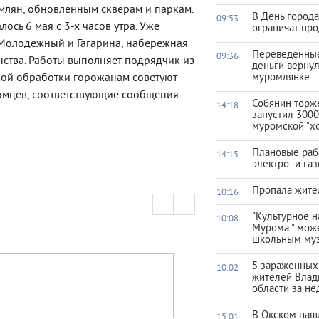
омлян, обновлённым скверам и паркам.
В День город
09:53
сь 6 мая с 3-х часов утра. Уже
ограничат про
 Молодежный и Гагарина, набережная
Переведенны
09:36
нства. Работы выполняет подрядчик из
деньги верну
кой обработки горожанам советуют
муромлянке
томцев, соответствующие сообщения
Собянин торж
14:18
запустил 3000
муромской "х
Плановые раб
14:15
электро- и га
Пропала жите
10:16
"Культурное 
10:08
Мурома " мож
школьным му
5 зараженных
10:02
жителей Влад
области за н
В Окском наш
15:01