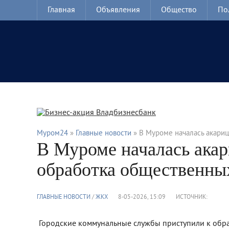
Главная
Объявления
Общество
По
Муром24
»
Главные новости
» В Муроме началась акари
В Муроме началась ака
обработка общественны
ГЛАВНЫЕ НОВОСТИ
/
ЖКХ
8-05-2026, 15:09
ИСТОЧНИК:
Городские коммунальные службы приступили к обр