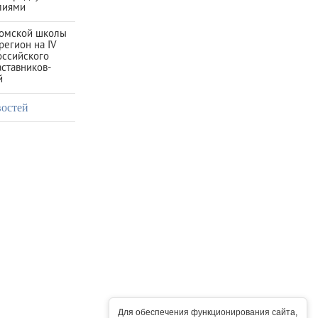
лиями
омской школы
регион на IV
ссийского
ставников-
й
востей
Для обеспечения функционирования сайта,