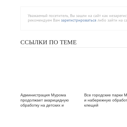
Уважаемый посетитель, Вы зашли на сайт как незареги
рекомендуем Вам
зарегистрироваться
либо зайти на с
ССЫЛКИ ПО ТЕМЕ
Администрация Мурома
Все городские парки 
продолжает акарицидную
и набережную обработ
обработку на детских и
клещей
спортивных площадках округа