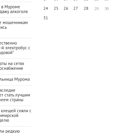
а в Муроме
24
25
26
27
28
29
30
дажу алкоголя
31
е мошенникам
лись
ественно
-й электробус с
одовой"
оты на сетях
зоснабжения
льница Мурома
наследие
ет стать лучшим
зеем страны
 клещей сняли с
имирской
еделю
ли редкую