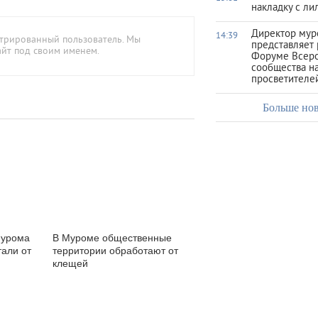
накладку с ли
Директор мур
14:39
стрированный пользователь. Мы
представляет 
айт под своим именем.
Форуме Всеро
сообщества на
просветителе
Больше но
Мурома
В Муроме общественные
али от
территории обработают от
клещей