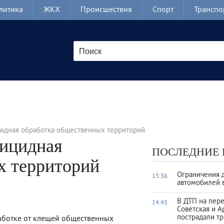
литика
ЖКХ
Происшествия
Спорт
Транспо
цидная обработка общественных территорий
рицидная
ПОСЛЕДНИЕ
х территорий
Ограничения 
15:36
автомобилей 
В ДТП на пер
14:45
Советская и А
пострадали тр
аботке от клещей общественных