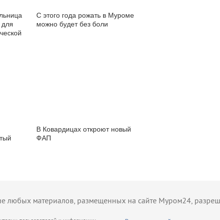
льница
С этого года рожать в Муроме
 для
можно будет без боли
ческой
В Ковардицах откроют новый
стый
ФАП
 любых материалов, размещенных на сайте Муром24, разрешае