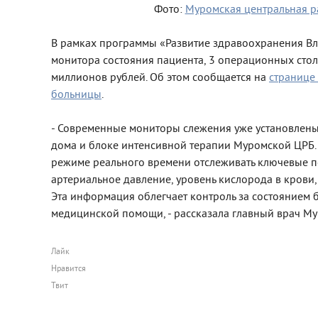
Фото:
Муромская центральная р
В рамках программы «Развитие здравоохранения Вл
монитора состояния пациента, 3 операционных стола
миллионов рублей. Об этом сообщается на
странице
больницы
.
- Современные мониторы слежения уже установлен
дома и блоке интенсивной терапии Муромской ЦРБ.
режиме реального времени отслеживать ключевые по
артериальное давление, уровень кислорода в крови,
Эта информация облегчает контроль за состоянием 
медицинской помощи, - рассказала главный врач М
Лайк
Нравится
Твит