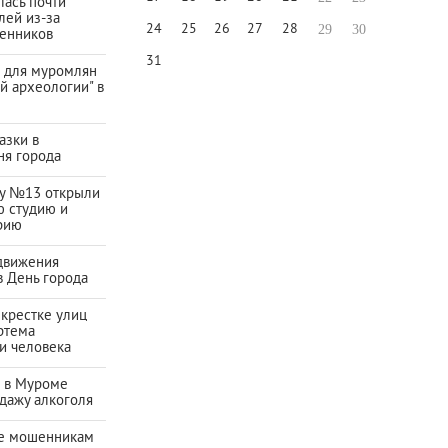
ась почти
лей из-за
24
25
26
27
28
29
30
енников
31
а для муромлян
й археологии" в
азки в
ня города
ду №13 открыли
ю студию и
рию
движения
в День города
екрестке улиц
ртема
и человека
а в Муроме
дажу алкоголя
е мошенникам