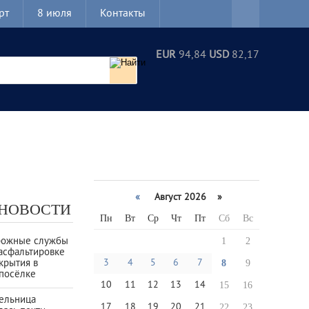
рт
8 июля
Контакты
EUR
94,84
USD
82,17
«
Август 2026 »
 НОВОСТИ
Пн
Вт
Ср
Чт
Пт
Сб
Вс
рожные службы
1
2
асфальтировке
крытия в
3
4
5
6
7
8
9
посёлке
10
11
12
13
14
15
16
тельница
17
18
19
20
21
22
23