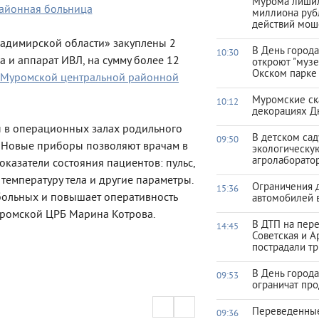
Мурома лишил
айонная больница
миллиона руб
действий мош
адимирской области» закуплены 2
В День город
10:30
 и аппарат ИВЛ, на сумму более 12
откроют "музе
Окском парке
 Муромской центральной районной
Муромские ск
10:12
декорациях Д
ы в операционных залах родильного
В детском са
09:50
 Новые приборы позволяют врачам в
экологическу
агролаборато
казатели состояния пациентов: пульс,
 температуру тела и другие параметры.
Ограничения 
15:36
больных и повышает оперативность
автомобилей 
уромской ЦРБ Марина Котрова.
В ДТП на пер
14:45
Советская и А
пострадали тр
В День город
09:53
ограничат про
Переведенны
09:36