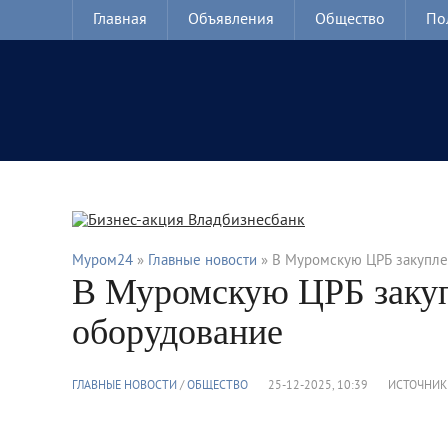
Главная
Объявления
Общество
По
Муром24
»
Главные новости
» В Муромскую ЦРБ закупле
В Муромскую ЦРБ закуп
оборудование
ГЛАВНЫЕ НОВОСТИ
/
ОБЩЕСТВО
25-12-2025, 10:39
ИСТОЧНИК