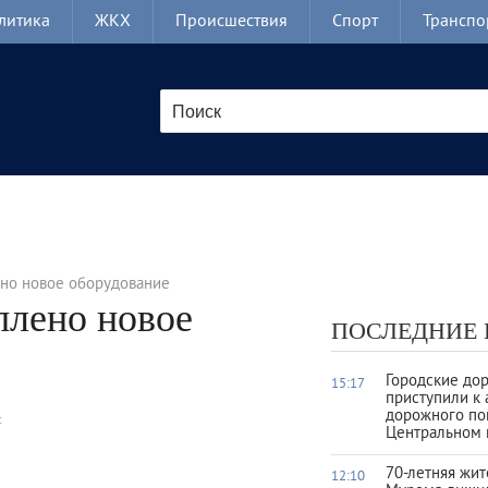
литика
ЖКХ
Происшествия
Спорт
Транспо
но новое оборудование
лено новое
ПОСЛЕДНИЕ
Городские до
15:17
приступили к 
дорожного по
:
Центральном 
70-летняя жи
12:10