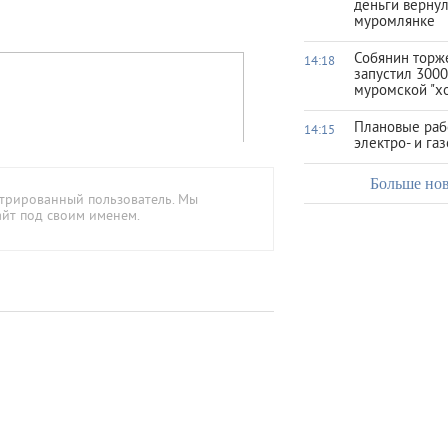
деньги верну
муромлянке
Собянин торж
14:18
запустил 3000
муромской "х
Плановые раб
14:15
электро- и га
Больше но
стрированный пользователь. Мы
айт под своим именем.