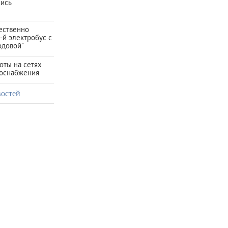
лись
ественно
-й электробус с
одовой"
оты на сетях
зоснабжения
востей