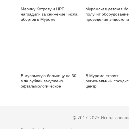
Марину Котрову и ЦРБ
Муромская детская бо
наградили за снижение числа
получит оборудование
абортов в Муроме
проведения эндоскопи
аденотомии
В муромскую больницу на 30
В Муроме строят
млн.рублей закуплено
региональный сосуди
офтальмологическое
центр
оборудование
© 2017-2025 Использование