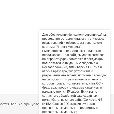
Для обеспечения функционирования сайта,
проведения ретаргетинга, статистических
исследований и обзоров, мы используем
системы “Яндекс.Метрика”,
LiveInternetcounter и Sputnik. Продолжая
использовать наш сайт, вы даете согласие
на обработку файлов cookie и следующих
пользовательских данных: сведения о
местоположении, тип и версия ОС, тип и
версия браузера, тип устройства и
разрешение его экрана, источник перехода
на сайт, сайт или рекламная кампания, с
которой пришел пользователь, язык ОС и
браузера, просматриваемые страницы и
нажатые кнопки, IP-адрес. Если вы не
согласны с обработкой ваших данных,
пожалуйста, покиньте сайт. (Согласно ФЗ
тся только при условии активной ссылки на сайт.
№152, Статья 9 “Согласие субъекта
персональных данных на обработку его
персональных данных”).