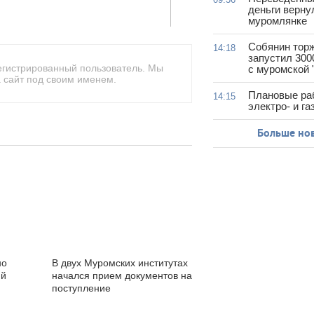
деньги верну
муромлянке
Собянин тор
14:18
запустил 300
егистрированный пользователь. Мы
с муромской 
 сайт под своим именем.
Плановые ра
14:15
электро- и г
Больше но
но
В двух Муромских институтах
ий
начался прием документов на
поступление