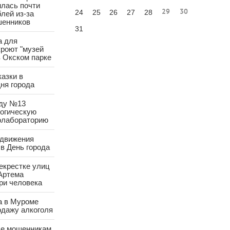
лась почти
29
30
24
25
26
27
28
лей из-за
шенников
31
а для
роют "музей
в Окском парке
азки в
ня города
аду №13
логическую
олабораторию
 движения
в День города
екрестке улиц
Артема
ри человека
а в Муроме
одажу алкоголя
е мошенникам