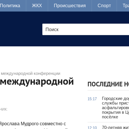
Политика
ЖКХ
Происшествия
Спорт
Тр
 международной конференции
 международной
ПОСЛЕДНИЕ 
Городские д
15:17
службы прис
асфальтиров
НИК:
покрытия в 
посёлке
Ярослава Мудрого совместно с
70-летняя жи
12:10