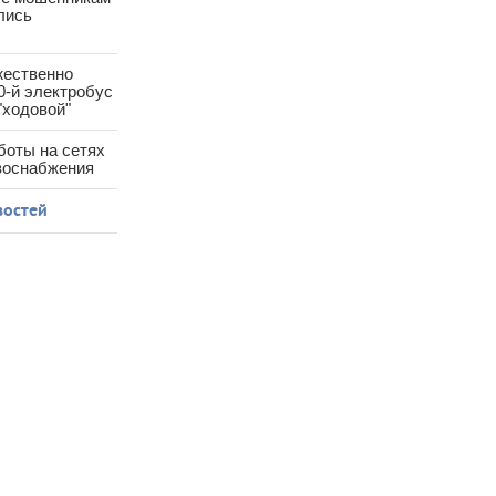
лись
жественно
0-й электробус
"ходовой"
боты на сетях
азоснабжения
востей