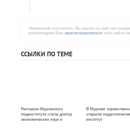
Уважаемый посетитель, Вы зашли на сайт как незар
рекомендуем Вам
зарегистрироваться
либо зайти на
ССЫЛКИ ПО ТЕМЕ
Ректором Муромского
В Муроме торжествен
пединститута стала доктор
открыли педагогическ
экономических наук и
институт
профессор