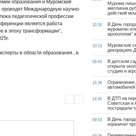
емии образования и Муромский
Мурома лиши
миллиона руб
) проводят Международную научно-
действий мо
тижа педагогической профессии
онференции является работа
В День город
10:30
муромлян отк
е в эпоху трансформации",
археологии" 
25г.
Муромские ск
10:12
декорациях Д
ксперты в области образования , в
В детском с
09:50
открыли эко
студию и агр
Ограничения
15:36
автомобилей 
В ДТП на пер
14:45
Советская и 
пострадали т
В День город
09:53
ограничат пр
Переведенны
09:36