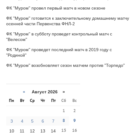
ФК "Муром" провел первый матч в новом сезоне
ФК "Муром" готовится к заключительному домашнему матчу
осенней части Первенства ФНЛ-2
ФК "Муром" в субботу проведет контрольный матч с
"Велесом"
ФК "Муром" проведет последний матч в 2019 году с
"Родиной"
ФК "Муром" возобновляет сезон матчем против "Торпедо"
«
Август 2026 »
Пн
Вт
Ср
Чт
Пт
Сб
Вс
1
2
8
9
3
4
5
6
7
15
16
10
11
12
13
14