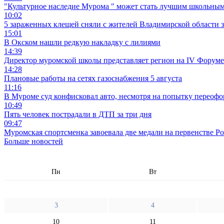
"Культурное наследие Мурома " может стать лучшим школьным
10:02
5 зараженных клещей сняли с жителей Владимирской области 
15:01
В Окском нашли редкую накладку с лилиями
14:39
Директор муромской школы представляет регион на IV Форуме
14:28
Плановые работы на сетях газоснабжения 5 августа
11:16
В Муроме суд конфисковал авто, несмотря на попытку переофо
10:49
Пять человек пострадали в ДТП за три дня
09:47
Муромская спортсменка завоевала две медали на первенстве Ро
Больше новостей
Пн
Вт
3
4
10
11