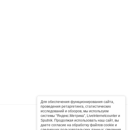
Сб
Вс
Для обеспечения функционирования сайта,
проведения ретаргетинга, статистических
1
2
исследований и обзоров, мы используем
системы “Яндекс.Метрика”, LiveInternetcounter и
8
9
Sputnik. Продолжая использовать наш сайт, вы
даете согласие на обработку файлов cookie и
15
16
следующих пользовательских данных: сведения