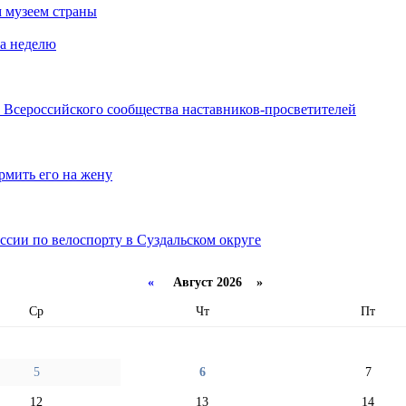
 музеем страны
за неделю
 Всероссийского сообщества наставников-просветителей
рмить его на жену
ссии по велоспорту в Суздальском округе
«
Август 2026 »
Ср
Чт
Пт
5
6
7
12
13
14