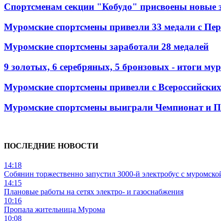
Спортсменам секции "Кобудо" присвоены новые 
Муромские спортсмены привезли 33 медали с Пе
Муромские спортсмены заработали 28 медалей
9 золотых, 6 серебряных, 5 бронзовых - итоги м
Муромские спортсмены привезли с Всероссийских
Муромские спортсмены выиграли Чемпионат и Пе
ПОСЛЕДНИЕ НОВОСТИ
14:18
Собянин торжественно запустил 3000-й электробус с муромско
14:15
Плановые работы на сетях электро- и газоснабжения
10:16
Пропала жительница Мурома
10:08