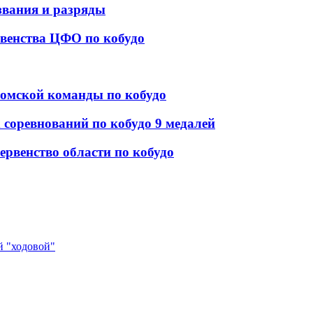
звания и разряды
рвенства ЦФО по кобудо
уромской команды по кобудо
 соревнований по кобудо 9 медалей
рвенство области по кобудо
й "ходовой"