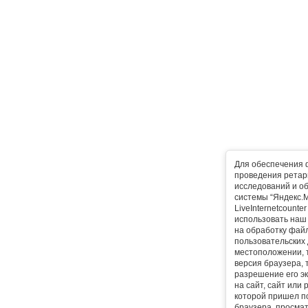
Для обеспечения 
проведения ретарг
исследований и о
системы “Яндекс.М
LiveInternetcounte
использовать наш 
на обработку фай
пользовательских 
местоположении, т
версия браузера, 
разрешение его эк
на сайт, сайт или
которой пришел п
браузера, просма