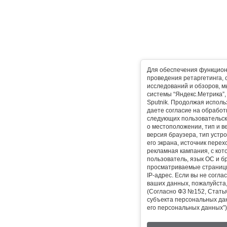
Для обеспечения функцион
проведения ретаргетинга, 
исследований и обзоров, 
системы “Яндекс.Метрика”, L
Sputnik. Продолжая исполь
даете согласие на обработ
следующих пользовательск
о местоположении, тип и в
версия браузера, тип устр
его экрана, источник перех
рекламная кампания, с ко
пользователь, язык ОС и б
просматриваемые страницы
IP-адрес. Если вы не согла
ваших данных, пожалуйста,
(Согласно ФЗ №152, Статья
субъекта персональных да
его персональных данных”)