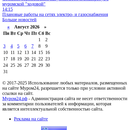
муромской "ходовой"
14:15
Плановые работы на сетях электро- и газоснабжения
Больше новостей
«
Август 2026 »
Пн
Вт
Ср
Чт
Пт
Сб
Вс
1
2
3
4
5
6
7
8
9
10
11
12
13
14
15
16
17
18
19
20
21
22
23
24
25
26
27
28
29
30
31
© 2017-2025 Использование любых материалов, размещенных
на сайте Муром24, разрешается только при условии активной
ссылки на сайт.
Муром24.рф
- Администрация сайта не несет ответственности
за комментарии пользователей к информации, которая
является интеллектуальной собственностью сайта.
Реклама на сайте