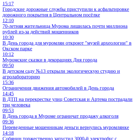
15:17
Городские дорожные службы приступили к асфальтировке
дорожного покрытия в Центральном посёлке
12:10
70-летняя жительница Мурома лишилась почти миллиона
рублей из-за действий мошенников
10:30
В День города для муромлян откроют "музей археологии" в
Окском парке
10:12
Муромские сказки в декорациях Дня города
09:50
В детском саду №13 открыли экологическую студию и
агролабораторию
15:36
Ограничения движения автомобилей в День города
14:45
В ДТП на перекрестке улиц Советская и Артема пострадали
три человека
09:53
В День города в Муроме ограничат продажу алкоголя
09:36
Переведенные мошенникам деньги вернулись муромлянке
14:18
Собянин торжественно запустил 3000-й электробус с