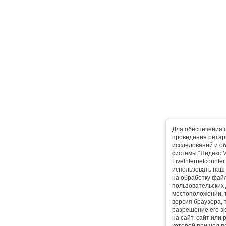
Для обеспечения 
проведения ретарг
исследований и о
системы “Яндекс.М
LiveInternetcounte
использовать наш 
на обработку фай
пользовательских 
местоположении, т
версия браузера, 
разрешение его эк
на сайт, сайт или