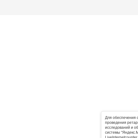
Для обеспечения 
проведения ретарг
исследований и о
системы “Яндекс.М
LiveInternetcounte