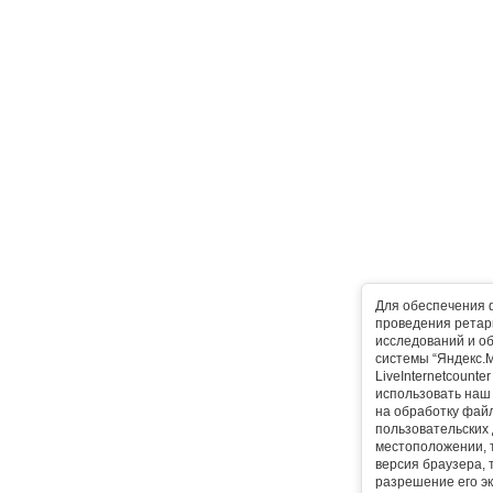
Для обеспечения 
проведения ретарг
исследований и о
системы “Яндекс.М
LiveInternetcounte
использовать наш 
на обработку фай
пользовательских 
местоположении, т
версия браузера, 
разрешение его эк