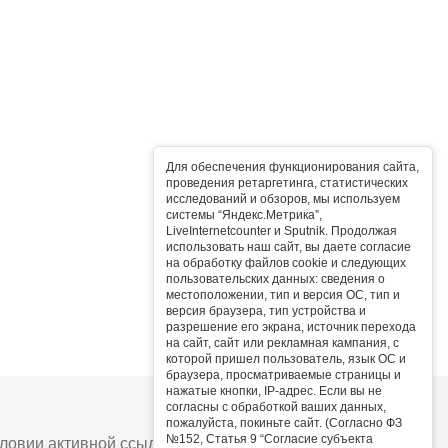
Для обеспечения функционирования сайта,
проведения ретаргетинга, статистических
исследований и обзоров, мы используем
системы “Яндекс.Метрика”,
LiveInternetcounter и Sputnik. Продолжая
использовать наш сайт, вы даете согласие
на обработку файлов cookie и следующих
пользовательских данных: сведения о
местоположении, тип и версия ОС, тип и
версия браузера, тип устройства и
разрешение его экрана, источник перехода
на сайт, сайт или рекламная кампания, с
которой пришел пользователь, язык ОС и
браузера, просматриваемые страницы и
нажатые кнопки, IP-адрес. Если вы не
согласны с обработкой ваших данных,
пожалуйста, покиньте сайт. (Согласно ФЗ
№152, Статья 9 “Согласие субъекта
овии активной ссылки на сайт.