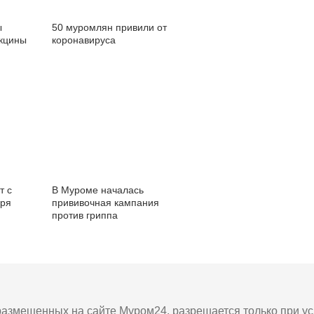
ы
50 муромлян привили от
акцины
коронавируса
т с
В Муроме началась
аря
прививочная кампания
против гриппа
азмещенных на сайте Муром24, разрешается только при усл