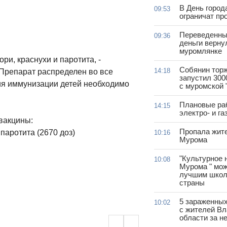
В День город
09:53
ограничат пр
Переведенны
09:36
деньги верну
муромлянке
ри, краснухи и паротита, -
Собянин тор
14:18
 Препарат распределен во все
запустил 300
ия иммунизации детей необходимо
с муромской 
Плановые ра
14:15
электро- и г
вакцины:
Пропала жит
паротита (2670 доз)
10:16
Мурома
"Культурное 
10:08
Мурома " мож
лучшим школ
страны
5 зараженны
10:02
с жителей В
области за н