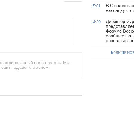
В Окском на
15:01
накладку с л
Директор му
14:39
представляет
Форуме Всер
сообщества н
просветител
Больше но
егистрированный пользователь. Мы
 сайт под своим именем.