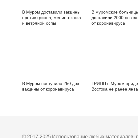
В Муром доставили вакцины
В муромские больниц
против гриппа, менингококка
доставили 2000 доз в
и ветряной оспы
от коронавируса
В Муром поступило 250 доз
ГРИПП в Муром приде
вакцины от коронавируса
Востока не ранее янв
© 2017-2025 Использование любых материалов, р