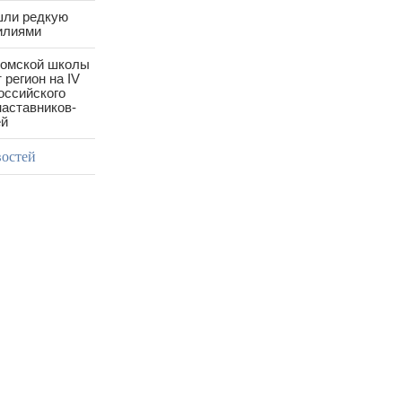
шли редкую
илиями
ромской школы
 регион на IV
оссийского
аставников-
ей
востей