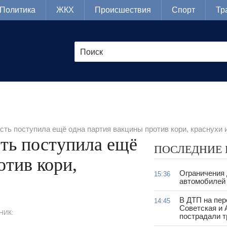
Политика
ЖКХ
Происшествия
Спорт
Тр
ть поступила ещё одна партия вакцины против кори, краснухи 
ть поступила ещё
ПОСЛЕДНИЕ
отив кори,
Ограничения
15:36
автомобилей 
В ДТП на пер
14:45
Советская и 
НИК:
пострадали т