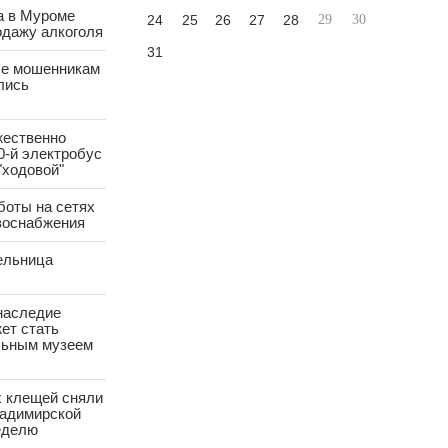
а в Муроме
24
25
26
27
28
29
30
одажу алкоголя
31
е мошенникам
лись
жественно
0-й электробус
"ходовой"
боты на сетях
азоснабжения
ельница
наследие
ет стать
ьным музеем
х клещей сняли
ладимирской
еделю