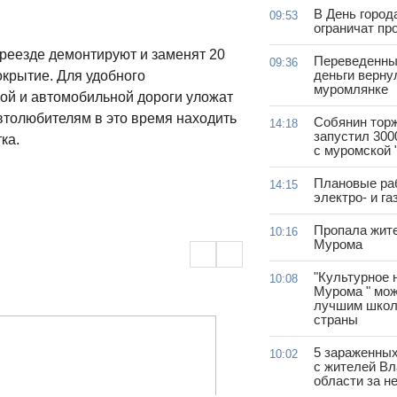
В День город
09:53
ограничат пр
ереезде демонтируют и заменят 20
Переведенны
09:36
деньги верну
окрытие. Для удобного
муромлянке
ой и автомобильной дороги уложат
втолюбителям в это время находить
Собянин тор
14:18
запустил 300
ка.
с муромской 
Плановые ра
14:15
электро- и г
Пропала жит
10:16
Мурома
"Культурное 
10:08
Мурома " мож
лучшим школ
страны
5 зараженны
10:02
с жителей В
области за н