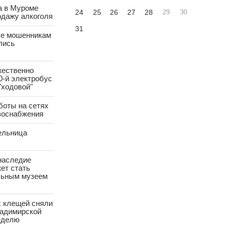
а в Муроме
24
25
26
27
28
29
30
одажу алкоголя
31
е мошенникам
лись
жественно
0-й электробус
"ходовой"
боты на сетях
азоснабжения
ельница
наследие
ет стать
ьным музеем
х клещей сняли
ладимирской
еделю