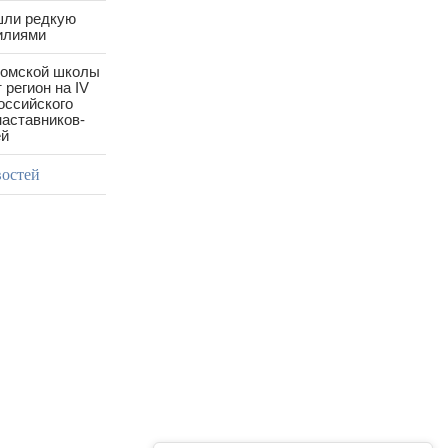
шли редкую
илиями
ромской школы
 регион на IV
оссийского
аставников-
ей
востей