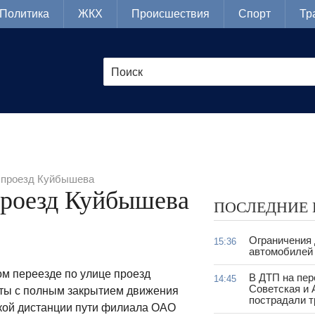
Политика
ЖКХ
Происшествия
Спорт
Тр
 проезд Куйбышева
проезд Куйбышева
ПОСЛЕДНИЕ
Ограничения
15:36
автомобилей 
м переезде по улице проезд
В ДТП на пер
14:45
Советская и 
ты с полным закрытием движения
пострадали т
кой дистанции пути филиала ОАО