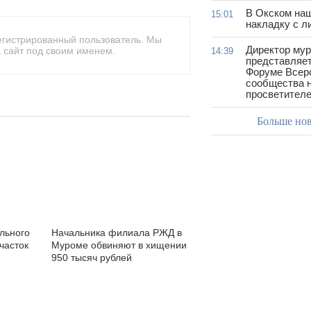
В Окском на
15:01
накладку с л
егистрированный пользователь. Мы
Директор му
 сайт под своим именем.
14:39
представляет
Форуме Всер
сообщества н
просветител
Больше но
льного
Начальника филиала РЖД в
часток
Муроме обвиняют в хищении
950 тысяч рублей