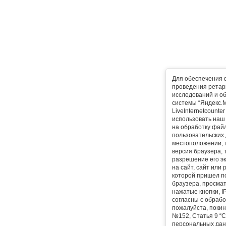
Для обеспечения 
проведения ретарг
исследований и о
системы “Яндекс.М
LiveInternetcounte
использовать наш 
на обработку фай
пользовательских 
местоположении, т
версия браузера, 
разрешение его эк
на сайт, сайт или
которой пришел п
браузера, просма
нажатые кнопки, I
согласны с обрабо
пожалуйста, покин
№152, Статья 9 “С
персональных дан