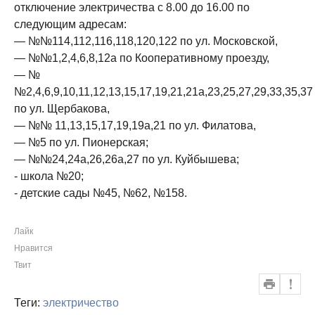
отключение электричества с 8.00 до 16.00 по
следующим адресам:
— №№114,112,116,118,120,122 по ул. Московской,
— №№1,2,4,6,8,12а по Кооперативному проезду,
— №
№2,4,6,9,10,11,12,13,15,17,19,21,21а,23,25,27,29,33,35,37
по ул. Щербакова,
— №№ 11,13,15,17,19,19а,21 по ул. Филатова,
— №5 по ул. Пионерская;
— №№24,24а,26,26а,27 по ул. Куйбышева;
- школа №20;
- детские сады №45, №62, №158.
Лайк
Нравится
Твит
Теги:
электричество