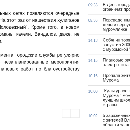
В День город
09:53
ограничат пр
льных сетях появляются очередные
Переведенны
На этот раз от нашествия хулиганов
09:36
деньги верну
олодежный". Кроме того, в новом
муромлянке
оманы качели. Вандалов, даже, не
Собянин тор
14:18
.
запустил 300
с муромской 
емента городские службы регулярно
Плановые ра
14:15
е незапланированные мероприятия
электро- и г
лановых работ по благоустройству
Пропала жит
10:16
Мурома
"Культурное 
10:08
Мурома " мож
лучшим школ
страны
5 зараженны
10:02
с жителей В
области за н