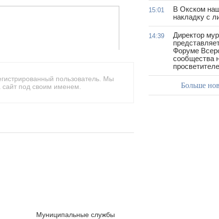
В Окском на
15:01
накладку с л
Директор му
14:39
представляет
Форуме Всер
сообщества н
просветител
егистрированный пользователь. Мы
Больше но
 сайт под своим именем.
Муниципальные службы