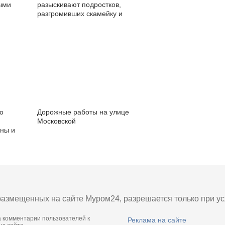
ыми
разыскивают подростков,
разгромивших скамейку и
фонарь в парке 50-летия
Советской власти[ВИДЕО]
о
Дорожные работы на улице
Московской
ны и
азмещенных на сайте Муром24, разрешается только при усл
а комментарии пользователей к
Реклама на сайте