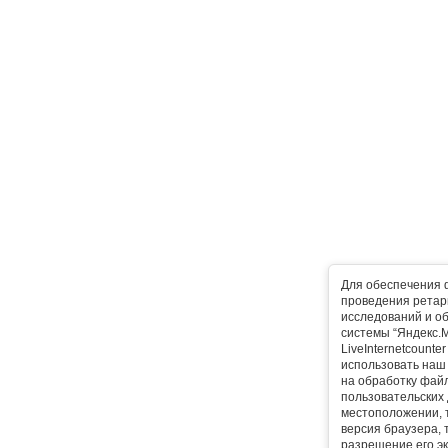
Для обеспечения 
проведения ретарг
исследований и о
системы “Яндекс.М
LiveInternetcounte
использовать наш 
на обработку фай
пользовательских 
местоположении, т
версия браузера, 
разрешение его эк