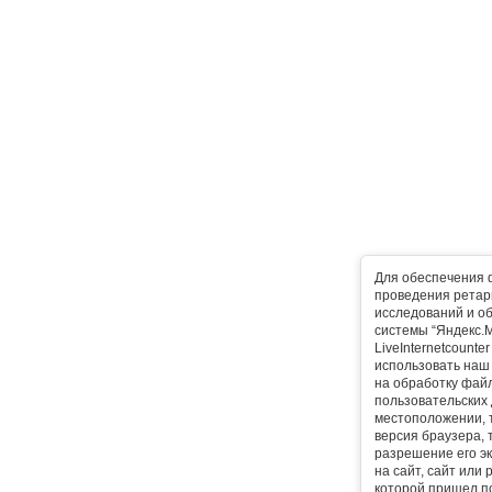
Для обеспечения 
проведения ретарг
исследований и о
системы “Яндекс.М
LiveInternetcounte
использовать наш 
на обработку фай
пользовательских 
местоположении, т
версия браузера, 
разрешение его эк
на сайт, сайт или
которой пришел п