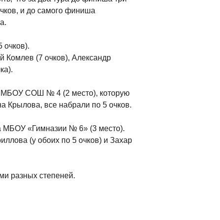
чков, и до самого финиша
а.
 очков).
й Комлев (7 очков), Александр
ка).
а МБОУ СОШ № 4 (2 место), которую
 Крылова, все набрали по 5 очков.
а МБОУ «Гимназии № 6» (3 место).
ллова (у обоих по 5 очков) и Захар
ми разных степеней.