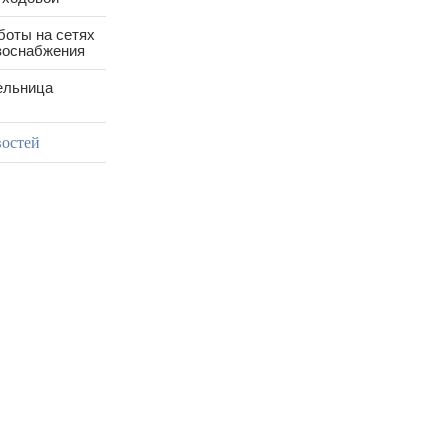
боты на сетях
азоснабжения
ельница
востей