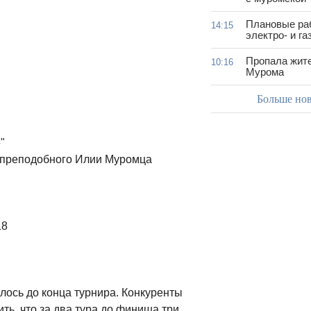
Плановые ра
14:15
электро- и г
Пропала жит
10:16
Мурома
Больше но
"
я преподобного Илии Муромца
18
лось до конца турнира. Конкуренты
ть, что за два тура до финиша три