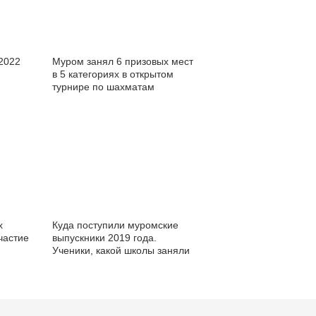
 2022
Муром занял 6 призовых мест
в 5 категориях в открытом
турнире по шахматам
х
Куда поступили муромские
частие
выпускники 2019 года.
Ученики, какой школы заняли
ы"
больше бюджетных мест в
ВУЗах