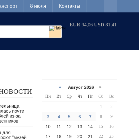
анспорт
8 июля
Контакты
EUR
94,06
USD
81,41
«
Август 2026 »
 НОВОСТИ
Пн
Вт
Ср
Чт
Пт
Сб
Вс
тельница
1
2
лась почти
лей из-за
3
4
5
6
7
8
9
шенников
10
11
12
13
14
15
16
а для
17
18
19
20
21
22
23
роют "музей