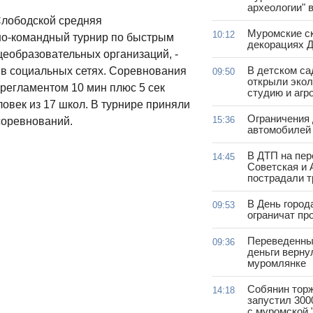
археологии" 
Слободской средняя
Муромские ск
10:12
но-командный турнир по быстрым
декорациях Д
еобразовательных организаций, -
В детском с
в социальных сетях. Соревнования
09:50
открыли эко
 регламентом 10 мин плюс 5 сек
студию и агр
овек из 17 школ. В турнире приняли
Ограничения
15:36
 соревнований.
автомобилей 
В ДТП на пер
14:45
Советская и 
пострадали т
В День город
09:53
ограничат пр
Переведенны
09:36
деньги верну
муромлянке
Собянин тор
14:18
запустил 300
с муромской 