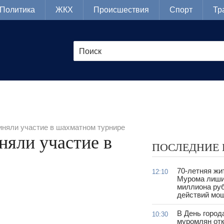
Политика
ЖКХ
Происшествия
Спорт
Тр
иняли участие в шахматном турнире
няли участие в
ПОСЛЕДНИЕ
70-летняя жи
12:10
Мурома лиши
миллиона руб
действий мо
В День город
10:30
муромлян отк