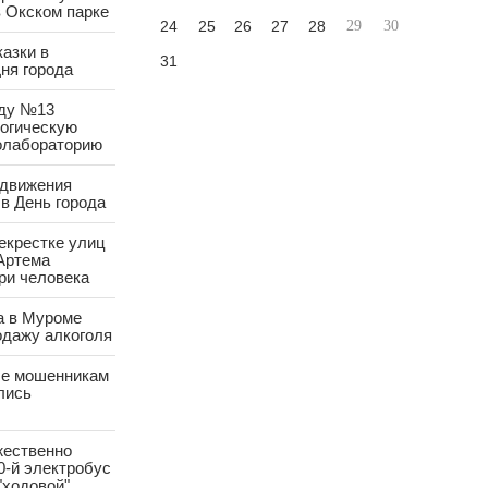
в Окском парке
24
25
26
27
28
29
30
азки в
31
ня города
аду №13
логическую
олабораторию
 движения
в День города
екрестке улиц
Артема
ри человека
а в Муроме
одажу алкоголя
е мошенникам
лись
жественно
0-й электробус
"ходовой"