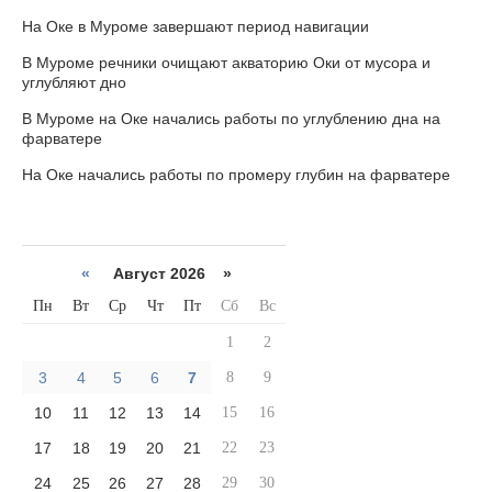
На Оке в Муроме завершают период навигации
В Муроме речники очищают акваторию Оки от мусора и
углубляют дно
В Муроме на Оке начались работы по углублению дна на
фарватере
На Оке начались работы по промеру глубин на фарватере
«
Август 2026 »
Пн
Вт
Ср
Чт
Пт
Сб
Вс
1
2
3
4
5
6
7
8
9
10
11
12
13
14
15
16
17
18
19
20
21
22
23
24
25
26
27
28
29
30