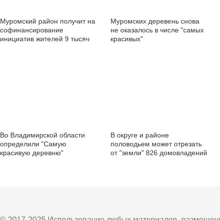
Муромский район получит на
Муромских деревень снова
софинансирование
не оказалось в числе "самых
инициатив жителей 9 тысяч
красивых"
рублей
Во Владимирской области
В округе и районе
определили "Самую
половодьем может отрезать
красивую деревню"
от "земли" 826 домовладений
© 2017-2025 Использование любых материалов, размещенны