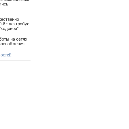
лись
жественно
0-й электробус
"ходовой"
боты на сетях
азоснабжения
востей