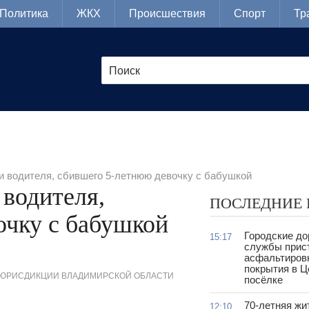
Политика
ЖКХ
Происшествия
Спорт
Тр
 водителя, сбившего 5-летнюю девочку с бабушкой
водителя,
ПОСЛЕДНИЕ
очку с бабушкой
Городские д
15:17
службы прис
асфальтиров
покрытия в 
 ЮРИСДИКЦИИ ВЛАДИМИРСКОЙ ОБЛАСТИ
посёлке
70-летняя жи
12:10