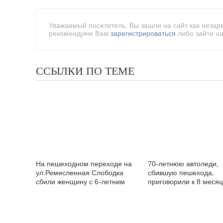
Уважаемый посетитель, Вы зашли на сайт как незар
рекомендуем Вам
зарегистрироваться
либо зайти на
ССЫЛКИ ПО ТЕМЕ
На пешеходном переходе на
70-летнюю автоледи,
ул.Ремесленная Слободка
сбившую пешехода,
сбили женщину с 6-летним
приговорили к 8 меся
ребенком
ограничения свободы