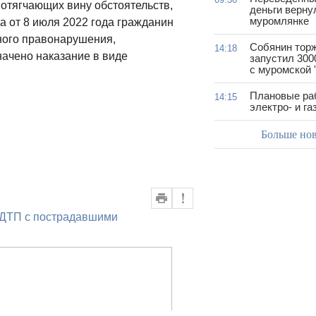
отягчающих вину обстоятельств,
деньги верну
муромлянке
а от 8 июля 2022 года гражданин
ного правонарушения,
Собянин тор
14:18
значено наказание в виде
запустил 300
с муромской 
Плановые ра
14:15
электро- и г
Больше но
ДТП с пострадавшими