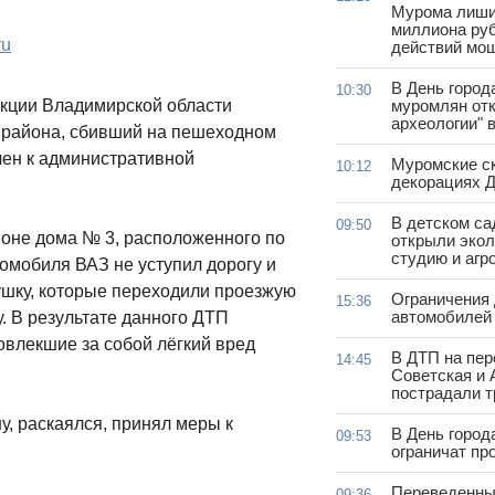
Мурома лиши
миллиона руб
ru
действий мо
В День город
10:30
кции Владимирской области
муромлян отк
археологии" 
о района, сбивший на пешеходном
чен к административной
Муромские ск
10:12
декорациях Д
В детском с
09:50
айоне дома № 3, расположенного по
открыли эко
студию и агр
томобиля ВАЗ не уступил дорогу и
ушку, которые переходили проезжую
Ограничения
15:36
автомобилей 
. В результате данного ДТП
влекшие за собой лёгкий вред
В ДТП на пер
14:45
Советская и 
пострадали т
у, раскаялся, принял меры к
В День город
09:53
ограничат пр
Переведенны
09:36