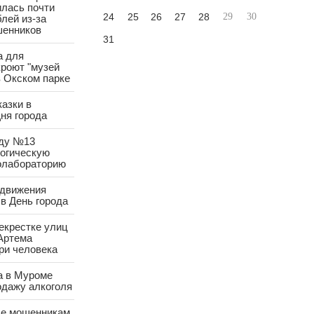
лась почти
24
25
26
27
28
29
30
лей из-за
шенников
31
а для
роют "музей
в Окском парке
азки в
ня города
аду №13
логическую
олабораторию
 движения
в День города
екрестке улиц
Артема
ри человека
а в Муроме
одажу алкоголя
е мошенникам