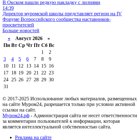
В Окском нашли редкую накладку с лилиями
14:39
Директор муромской школы представляет регион на IV
Форуме Всероссийского сообщества наставников-
просветителей
Больше новостей
«
Август 2026 »
Пн
Вт
Ср
Чт
Пт
Сб
Вс
1
2
3
4
5
6
7
8
9
10
11
12
13
14
15
16
17
18
19
20
21
22
23
24
25
26
27
28
29
30
31
© 2017-2025 Использование любых материалов, размещенных
на сайте Муром24, разрешается только при условии активной
ссылки на сайт.
Муром24.рф
- Администрация сайта не несет ответственности
за комментарии пользователей к информации, которая
является интеллектуальной собственностью сайта.
Реклама на сайте