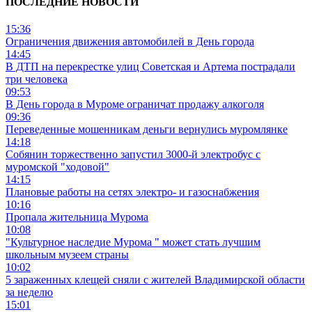
ПОСЛЕДНИЕ НОВОСТИ
15:36
Ограничения движения автомобилей в День города
14:45
В ДТП на перекрестке улиц Советская и Артема пострадали
три человека
09:53
В День города в Муроме ограничат продажу алкоголя
09:36
Переведенные мошенникам деньги вернулись муромлянке
14:18
Собянин торжественно запустил 3000-й электробус с
муромской "ходовой"
14:15
Плановые работы на сетях электро- и газоснабжения
10:16
Пропала жительница Мурома
10:08
"Культурное наследие Мурома " может стать лучшим
школьным музеем страны
10:02
5 зараженных клещей сняли с жителей Владимирской области
за неделю
15:01