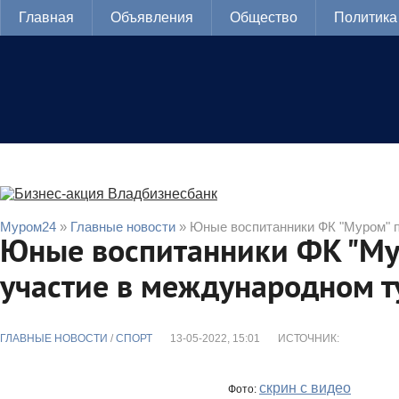
Главная
Объявления
Общество
Политика
Муром24
»
Главные новости
» Юные воспитанники ФК "Муром" п
Юные воспитанники ФК "Му
участие в международном т
ГЛАВНЫЕ НОВОСТИ
/
CПОРТ
13-05-2022, 15:01
ИСТОЧНИК:
скрин с видео
Фото: