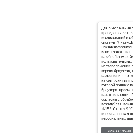
Для обеспечения 
проведения ретарг
исследований и о
системы “Яндекс.М
LiveInternetcounte
использовать наш 
на обработку фай
пользовательских 
местоположении, т
версия браузера, 
разрешение его эк
на сайт, сайт или
которой пришел п
браузера, просма
нажатые кнопки, I
согласны с обрабо
пожалуйста, покин
№152, Статья 9 “С
персональных дан
персональных дан
ДАЮ СОГЛАСИЕ