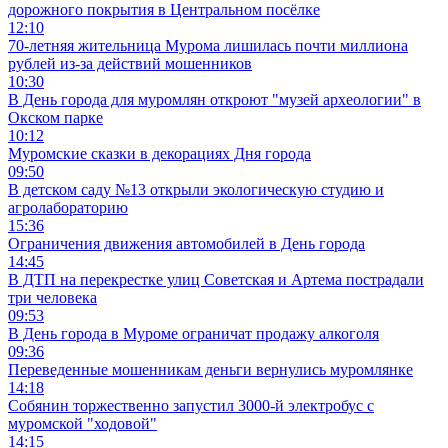
дорожного покрытия в Центральном посёлке
12:10
70-летняя жительница Мурома лишилась почти миллиона
рублей из-за действий мошенников
10:30
В День города для муромлян откроют "музей археологии" в
Окском парке
10:12
Муромские сказки в декорациях Дня города
09:50
В детском саду №13 открыли экологическую студию и
агролабораторию
15:36
Ограничения движения автомобилей в День города
14:45
В ДТП на перекрестке улиц Советская и Артема пострадали
три человека
09:53
В День города в Муроме ограничат продажу алкоголя
09:36
Переведенные мошенникам деньги вернулись муромлянке
14:18
Собянин торжественно запустил 3000-й электробус с
муромской "ходовой"
14:15