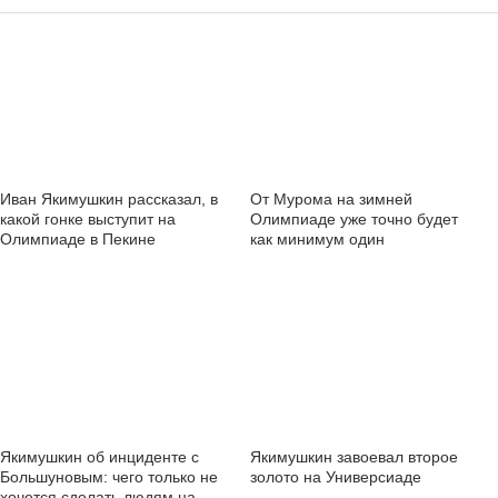
Иван Якимушкин рассказал, в
От Мурома на зимней
какой гонке выступит на
Олимпиаде уже точно будет
Олимпиаде в Пекине
как минимум один
представитель
Якимушкин об инциденте с
Якимушкин завоевал второе
Большуновым: чего только не
золото на Универсиаде
хочется сделать людям на