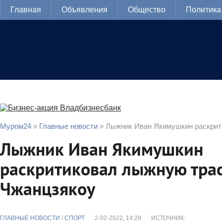
Главная
Объявления
Общество
Политика
Муром24
»
Главные новости
» Лыжник Иван Якимушкин раскрит
Лыжник Иван Якимушкин
раскритиковал лыжную трас
Чжанцзякоу
ГЛАВНЫЕ НОВОСТИ
/
CПОРТ
2-02-2022, 14:28
ИСТОЧНИК: