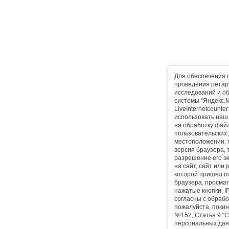
Для обеспечения 
проведения ретарг
исследований и о
системы “Яндекс.М
LiveInternetcounte
использовать наш 
на обработку фай
пользовательских 
местоположении, т
версия браузера, 
разрешение его эк
на сайт, сайт или
которой пришел п
браузера, просма
нажатые кнопки, I
согласны с обрабо
пожалуйста, покин
№152, Статья 9 “С
персональных дан