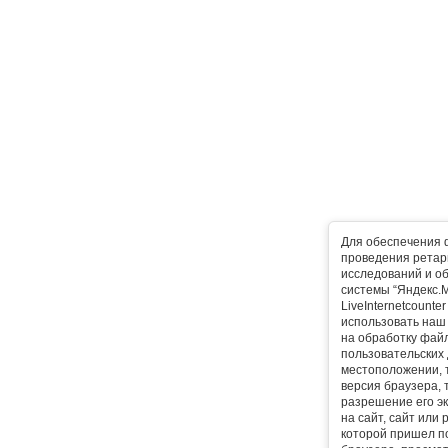
Для обеспечения 
проведения ретарг
исследований и о
системы “Яндекс.М
LiveInternetcounte
использовать наш 
на обработку фай
пользовательских 
местоположении, т
версия браузера, 
разрешение его эк
на сайт, сайт или
которой пришел п