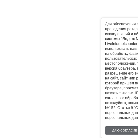
Для обеспечения 
проведения ретарг
исследований и о
системы “Яндекс.М
LiveInternetcounte
использовать наш 
на обработку фай
пользовательских 
местоположении, т
версия браузера, 
разрешение его эк
на сайт, сайт или
которой пришел п
браузера, просма
нажатые кнопки, I
согласны с обрабо
пожалуйста, покин
№152, Статья 9 “С
персональных дан
персональных дан
ДАЮ СОГЛАСИЕ