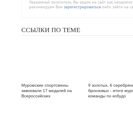
Уважаемый посетитель, Вы зашли на сайт как незареги
рекомендуем Вам
зарегистрироваться
либо зайти на с
ССЫЛКИ ПО ТЕМЕ
Муромские спортсмены
9 золотых, 6 серебрян
завоевали 17 медалей на
бронзовых - итоги мур
Всероссийских
команды по кобудо
соревнованиях по кобудо