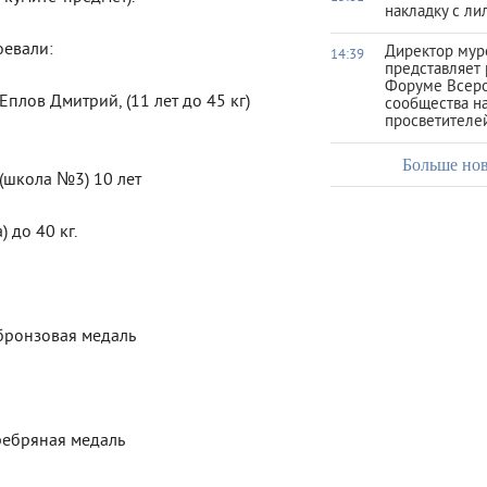
накладку с ли
оевали:
Директор мур
14:39
представляет 
Форуме Всеро
плов Дмитрий, (11 лет до 45 кг)
сообщества на
просветителе
Больше но
(школа №3) 10 лет
 до 40 кг.
 бронзовая медаль
еребряная медаль