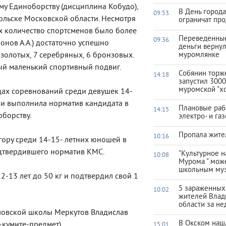
у Единоборству (дисциплина Кобудо),
В День город
09:53
дольске Московской области. Несмотря
ограничат про
х количество спортсменов было более
Переведенны
09:36
онов А.А.) достаточно успешно
деньги верну
 золотых, 7 серебряных, 6 бронзовых.
муромлянке
й маленький спортивный подвиг.
Собянин торж
14:18
запустил 3000
муромской "х
дах соревнований среди девушек 14-
 и выполнила норматив кандидата в
Плановые раб
14:15
оборству.
электро- и га
Пропала жите
10:16
гору среди 14-15- летних юношей в
одтвердившего норматив КМС.
"Культурное 
10:08
Мурома " мож
школьным му
-13 лет до 50 кг и подтвердил свой 1
5 зараженных
10:02
жителей Влад
области за н
ловской школы Меркутов Владислав
В Окском наш
о-кумите-предмет).
15:01