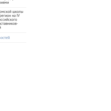
лиями
омской школы
регион на IV
ссийского
ставников-
й
востей