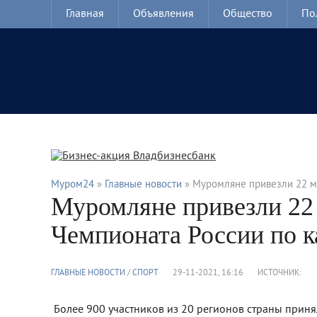
Главная
Объявления
Общество
По
Муром24
»
Главные новости
» Муромляне привезли 22 м
Муромляне привезли 22
Чемпионата России по к
ГЛАВНЫЕ НОВОСТИ
/
CПОРТ
29-11-2021, 16:16
ИСТОЧНИК:
Более 900 участников из 20 регионов страны принял