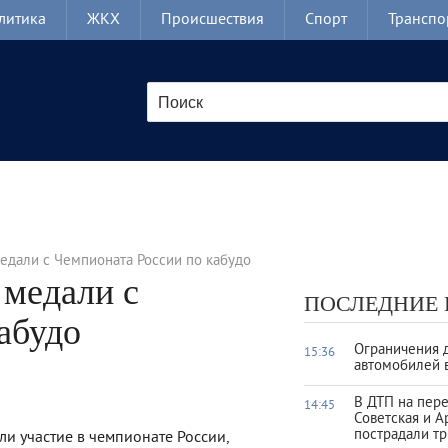
литика
ЖКХ
Происшествия
Спорт
Транспо
едали с Чемпионата России по кабудо
 медали с
ПОСЛЕДНИЕ
абудо
Ограничения 
15:36
автомобилей 
В ДТП на пер
14:45
Советская и А
пострадали тр
и участие в чемпионате России,