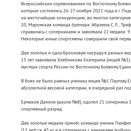
Всероссийских соревнованиях по Восточному Боевом
которые состоялись 26-27 ноября 2021 года в г. По
на жесточайшую конкуренцию, во многих категория
20, Муромская команда (тренера: Абрамов С.Л., Триф
справилась с соперниками и завоевала 22 медали: 9
Некоторые юные спортсмены совершили свой первы
Две золотых и одну бронзовую награду в разных ви
15 лет завоевала Хлебникова Екатерина (лицей №1)
мастера спорта России по Восточному Боевому Един
В боях не было равных ученику лицея №1 Паутову Е
абсолютной весовой категории, в очередной раз п
Ермаков Данила (школа №8), одолел 21 соперника 12
спортивный разряд.
Две золотые медали принёс команде ученик Панфи
(11 лет) св. 45 кг и в спаррингах с нунчаками (кобуд