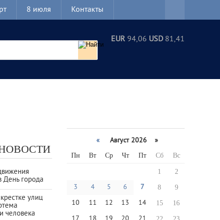
рт
8 июля
Контакты
EUR
94,06
USD
81,41
«
Август 2026 »
 НОВОСТИ
Пн
Вт
Ср
Чт
Пт
Сб
Вс
движения
1
2
в День города
3
4
5
6
7
8
9
екрестке улиц
10
11
12
13
14
15
16
ртема
и человека
17
18
19
20
21
22
23