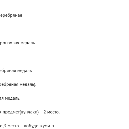
 серебряная
 бронзовая медаль
ребряная медаль.
еребряная медаль).
ая медаль.
э-предмет(нунчаки) – 2 место.
сто,3 место – кобудо-кумитэ-