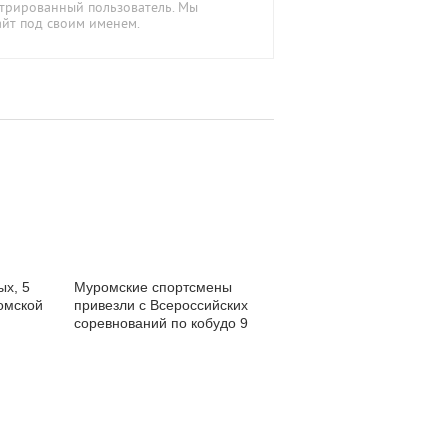
стрированный пользователь. Мы
айт под своим именем.
ых, 5
Муромские спортсмены
омской
привезли с Всероссийских
соревнований по кобудо 9
медалей