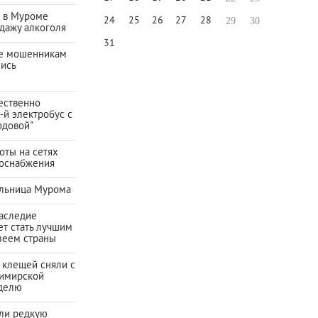
а в Муроме
24
25
26
27
28
29
30
дажу алкоголя
31
е мошенникам
лись
ественно
-й электробус с
одовой"
оты на сетях
зоснабжения
льница Мурома
наследие
ет стать лучшим
зеем страны
 клещей сняли с
имирской
еделю
ли редкую