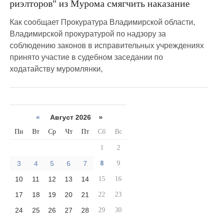
риэлторов" из Мурома смягчить наказание
Как сообщает Прокуратура Владимирской области,
Владимирской прокуратурой по надзору за
соблюдению законов в исправительных учреждениях
принято участие в судебном заседании по
ходатайству муромлянки,
«
Август 2026 »
Пн
Вт
Ср
Чт
Пт
Сб
Вс
1
2
3
4
5
6
7
8
9
10
11
12
13
14
15
16
17
18
19
20
21
22
23
24
25
26
27
28
29
30