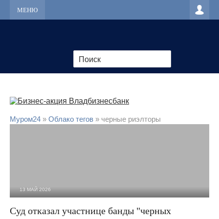
МЕНЮ
Муром24
»
Облако тегов
» черные риэлторы
13 МАЙ 2026
1 856
0
Суд отказал участнице банды "черных