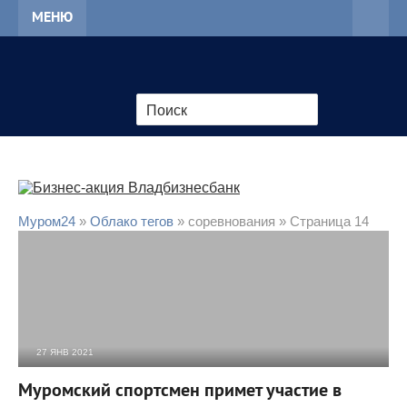
МЕНЮ
Муром24
»
Облако тегов
» соревнования » Страница 14
27 ЯНВ 2021
2 193
0
Муромский спортсмен примет участие в