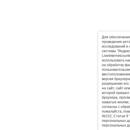
Для обеспечени
проведения рета
исследований и 
системы “Яндекс
LiveInternetcoun
использовать на
на обработку фа
пользовательски
местоположении,
версия браузера,
разрешение его 
на сайт, сайт ил
которой пришел 
браузера, прос
нажатые кнопки, 
согласны с обра
пожалуйста, поки
№152, Статья 9 
персональных да
персональных да