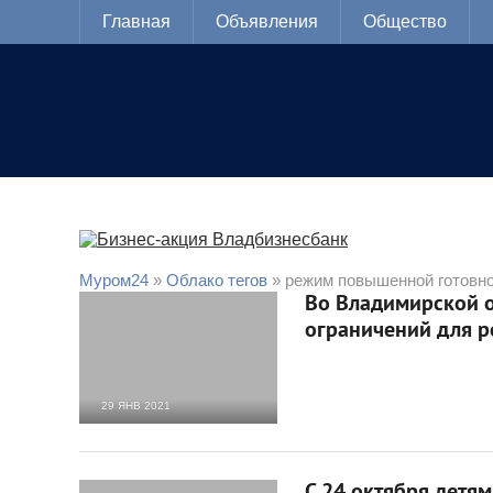
Главная
Объявления
Общество
Муром24
»
Облако тегов
» режим повышенной готовн
Во Владимирской о
ограничений для р
29 ЯНВ 2021
4 538
0