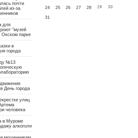
лась почти
29
30
24
25
26
27
28
лей из-за
шенников
31
а для
роют "музей
в Окском парке
азки в
ня города
аду №13
логическую
олабораторию
 движения
в День города
екрестке улиц
Артема
ри человека
а в Муроме
одажу алкоголя
е мошенникам