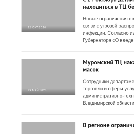
С 24 октября детям
находиться в ТЦ б
Новые ограничения вв
связи с угрозой расп
22 ОКТ 2020
инфекции. Согласно и
5 474
0
Губернатора «О введ
Муромский ТЦ нака
масок
Сотрудники департаме
торговли и сферы услу
19 МАЙ 2020
административно-техн
7 836
0
Владимирской области
В регионе огранич