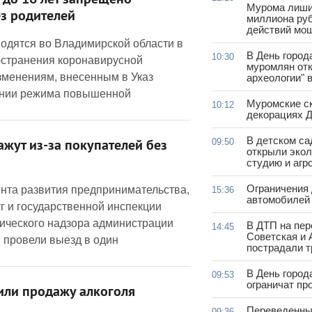
 до 16 лет запрещено
Мурома лиши
ез родителей
миллиона руб
действий мо
одятся во Владимирской области в
В День город
10:30
ространения коронавирусной
муромлян отк
зменениям, внесенным в Указ
археологии" 
ении режима повышенной
Муромские ск
10:12
декорациях Д
В детском с
09:50
жут из-за покупателей без
открыли эко
студию и агр
Ограничения
нта развития предпринимательства,
15:36
автомобилей 
г и государственной инспекции
ического надзора администрации
В ДТП на пер
14:45
Советская и 
 провели выезд в один
пострадали т
В День город
09:53
ограничат пр
или продажу алкоголя
Переведенны
09:36