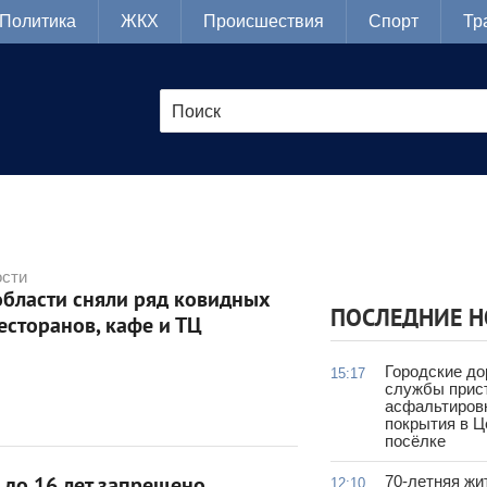
Политика
ЖКХ
Происшествия
Спорт
Тр
ости
бласти сняли ряд ковидных
ПОСЛЕДНИЕ 
есторанов, кафе и ТЦ
Городские д
15:17
службы прис
асфальтиров
покрытия в 
посёлке
70-летняя жи
12:10