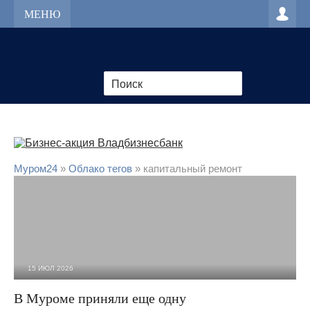
МЕНЮ
Муром24
»
Облако тегов
» капитальный ремонт
15 ИЮЛ 2026
646
0
В Муроме приняли еще одну