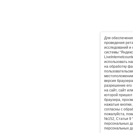
Для обеспечени
проведения рета
исследований и 
системы “Яндекс
LiveInternetcoun
использовать на
на обработку фа
пользовательски
местоположении,
версия браузера,
разрешение его 
на сайт, сайт ил
которой пришел 
браузера, прос
нажатые кнопки, 
согласны с обра
пожалуйста, поки
№152, Статья 9 
персональных да
персональных да