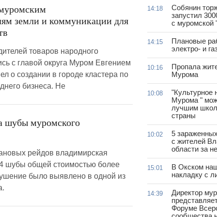
Собянин тор
 муромским
14:18
запустил 300
лям земли и коммуникации для
с муромской 
тв
Плановые ра
14:15
электро- и г
дителей товаров народного
ись с главой округа Муром Евгением
Пропала жит
10:16
л о создании в городе кластера по
Мурома
днего бизнеса. Не
"Культурное 
10:08
Мурома " мож
лучшим школ
страны
а шубы муромского
5 зараженны
10:02
с жителей В
области за н
лановых рейдов владимирская
4 шубы общей стоимостью более
В Окском на
15:01
накладку с л
рушение было выявлено в одной из
а.
Директор му
14:39
представляет
Форуме Всер
сообщества н