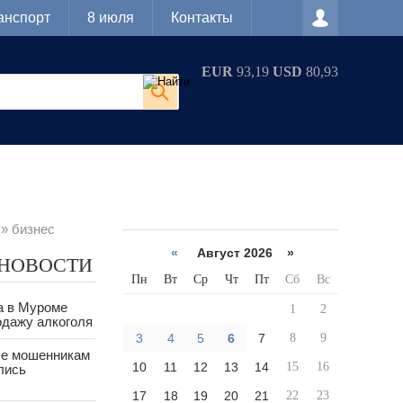
анспорт
8 июля
Контакты
EUR
93,19
USD
80,93
» бизнес
«
Август 2026 »
 НОВОСТИ
Пн
Вт
Ср
Чт
Пт
Сб
Вс
а в Муроме
1
2
одажу алкоголя
3
4
5
6
7
8
9
е мошенникам
10
11
12
13
14
15
16
лись
17
18
19
20
21
22
23