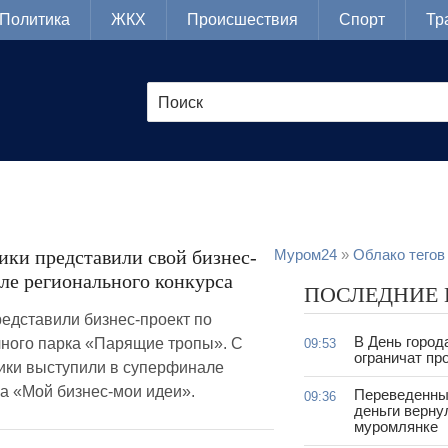
Политика
ЖКХ
Происшествия
Спорт
Тр
ки представили свой бизнес-
Муром24
»
Облако тегов
ле регионального конкурса
ПОСЛЕДНИЕ
редставили бизнес-проект по
В День город
чного парка «Парящие тропы». С
09:53
ограничат пр
ики выступили в суперфинале
а «Мой бизнес-мои идеи».
Переведенны
09:36
деньги верну
муромлянке