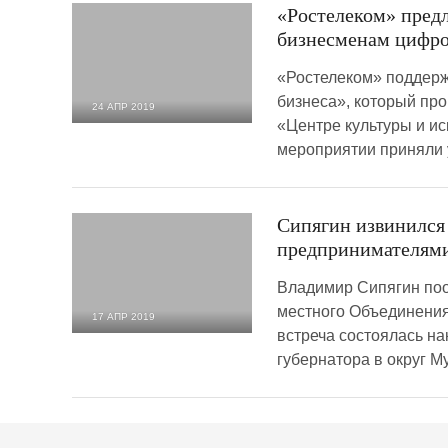
«Ростелеком» пред
бизнесменам цифр
«Ростелеком» поддер
бизнеса», который пр
24 АПР 2019
«Центре культуры и ис
997
0
мероприятии приняли 
Сипягин извинился
предпринимателями
Владимир Сипягин поо
местного Объединени
17 АПР 2019
встреча состоялась на
6 363
0
губернатора в округ 