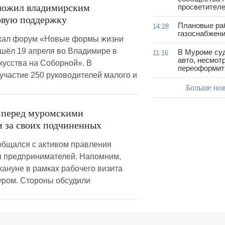
ложил владимирским
просветител
овую поддержку
Плановые ра
14:28
газоснабжени
жал форум «Новые формы жизни
ошёл 19 апреля во Владимире в
В Муроме су
11:16
авто, несмот
кусства на Соборной». В
переоформить
участие 250 руководителей малого и
Больше но
 перед муромскими
 за своих подчиненных
бщался с активом правления
я предпринимателей. Напомним,
кануне в рамках рабочего визита
Муром. Стороны обсудили