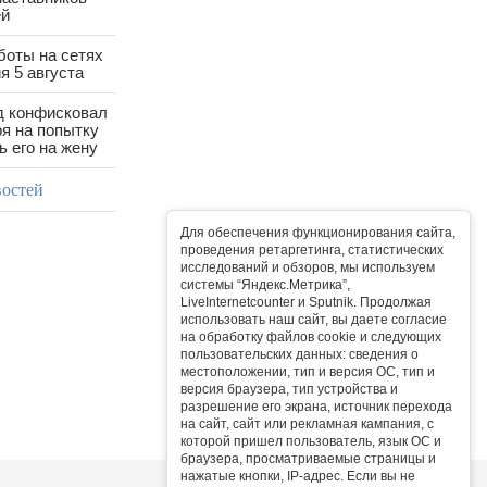
ей
боты на сетях
я 5 августа
д конфисковал
ря на попытку
 его на жену
востей
Для обеспечения функционирования сайта,
проведения ретаргетинга, статистических
исследований и обзоров, мы используем
системы “Яндекс.Метрика”,
LiveInternetcounter и Sputnik. Продолжая
использовать наш сайт, вы даете согласие
на обработку файлов cookie и следующих
пользовательских данных: сведения о
местоположении, тип и версия ОС, тип и
версия браузера, тип устройства и
разрешение его экрана, источник перехода
на сайт, сайт или рекламная кампания, с
которой пришел пользователь, язык ОС и
браузера, просматриваемые страницы и
нажатые кнопки, IP-адрес. Если вы не