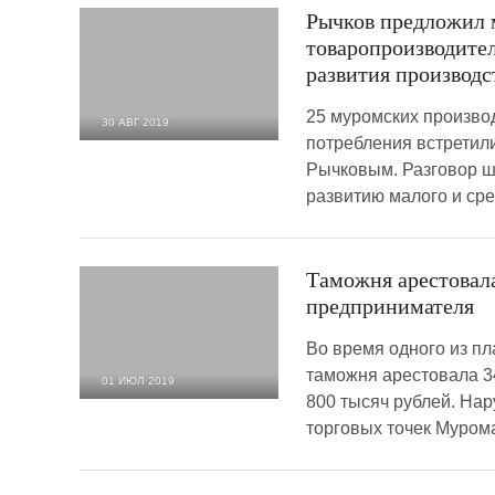
Рычков предложил
товаропроизводите
развития производс
25 муромских произво
30 АВГ 2019
потребления встретил
3 425
0
Рычковым. Разговор ше
развитию малого и сре
Таможня арестовал
предпринимателя
Во время одного из п
таможня арестовала 3
01 ИЮЛ 2019
800 тысяч рублей. На
4 508
0
торговых точек Муром