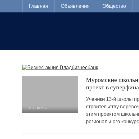
Главная
Объявления
Общество
Муромские школьни
проект в суперфина
Ученики 13-й школы п
строительству верево
18 НОЯ 2022
этим проектом школьн
1 159
0
регионального конкурс