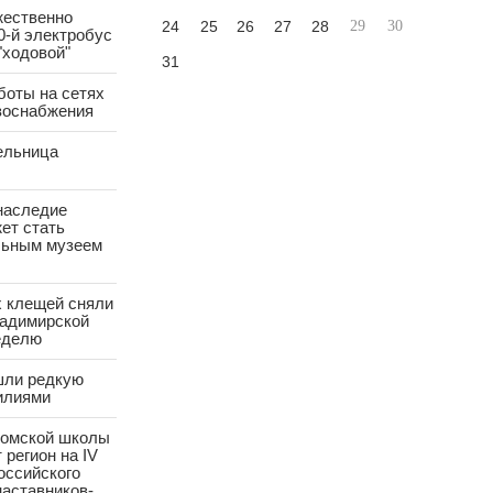
жественно
24
25
26
27
28
29
30
0-й электробус
"ходовой"
31
боты на сетях
азоснабжения
ельница
наследие
ет стать
ьным музеем
х клещей сняли
ладимирской
еделю
шли редкую
илиями
ромской школы
 регион на IV
оссийского
аставников-