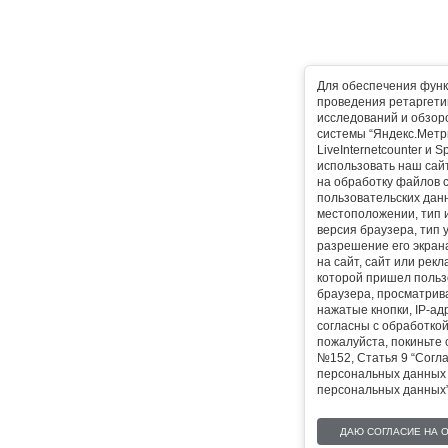
Для обеспечения функ
проведения ретаргетин
исследований и обзор
системы “Яндекс.Метр
LiveInternetcounter и 
использовать наш сайт
на обработку файлов 
пользовательских дан
местоположении, тип и
версия браузера, тип 
разрешение его экран
на сайт, сайт или рек
которой пришел польз
браузера, просматрив
нажатые кнопки, IP-ад
согласны с обработко
пожалуйста, покиньте 
№152, Статья 9 “Согл
персональных данных 
персональных данных”
ДАЮ СОГЛАСИЕ НА 