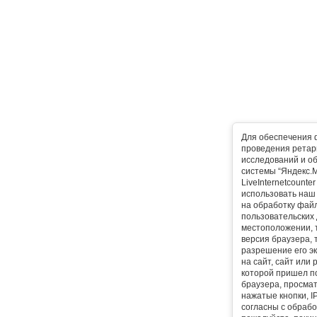
Для обеспечения 
проведения ретарг
исследований и о
системы “Яндекс.М
LiveInternetcounte
использовать наш 
на обработку фай
пользовательских 
местоположении, т
версия браузера, 
разрешение его эк
на сайт, сайт или
которой пришел п
браузера, просма
нажатые кнопки, I
согласны с обрабо