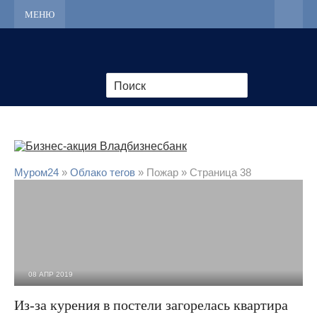
МЕНЮ
Муром24
»
Облако тегов
» Пожар » Страница 38
08 АПР 2019
5 452
0
Из-за курения в постели загорелась квартира